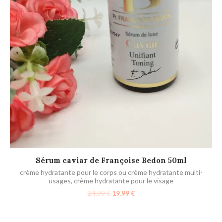
M
LIRE LA SUITE
Sérum caviar de Françoise Bedon 50ml
crème hydratante pour le corps ou crème hydratante multi-
usages
,
crème hydratante pour le visage
24.99
€
19.99
€