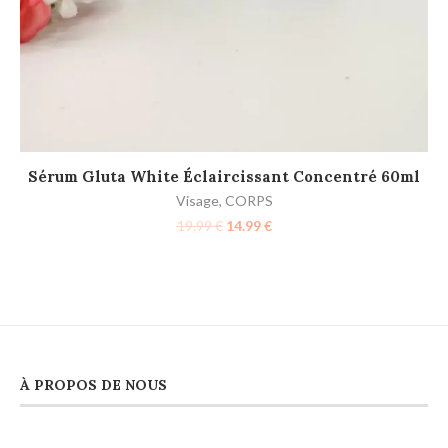
AJOUTER AU PANIER
Sérum Gluta White Éclaircissant Concentré 60ml
Visage
,
CORPS
19.99
€
14.99
€
À PROPOS DE NOUS