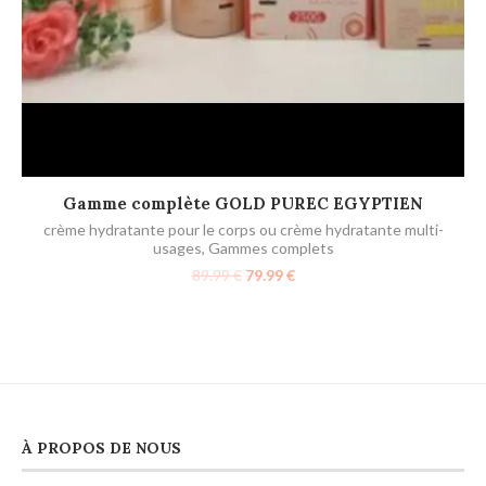
AJOUTER AU PANIER
Gamme complète GOLD PUREC EGYPTIEN
crème hydratante pour le corps ou crème hydratante multi-
usages
,
Gammes complets
89.99
€
79.99
€
À PROPOS DE NOUS