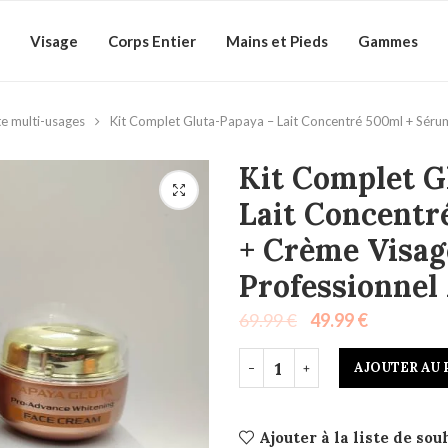
Visage
Corps Entier
Mains et Pieds
Gammes
e multi-usages
Kit Complet Gluta-Papaya – Lait Concentré 500ml + Sérum
Kit Complet G
Lait Concentr
+ Crème Visag
Professionnel
69.99
€
49.99
€
AJOUTER AU 
Ajouter à la liste de sou