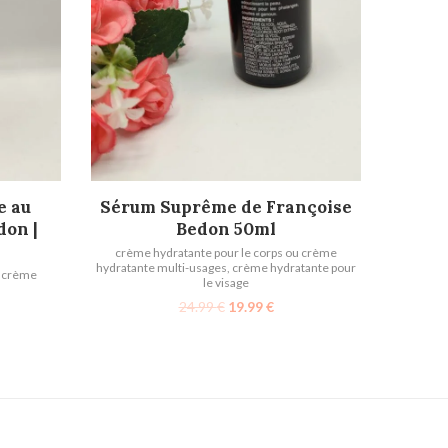
LIRE LA SUITE
e au
Sérum Suprême de Françoise
don |
Bedon 50ml
crème hydratante pour le corps ou crème
hydratante multi-usages
,
crème hydratante pour
u crème
le visage
24.99
€
19.99
€