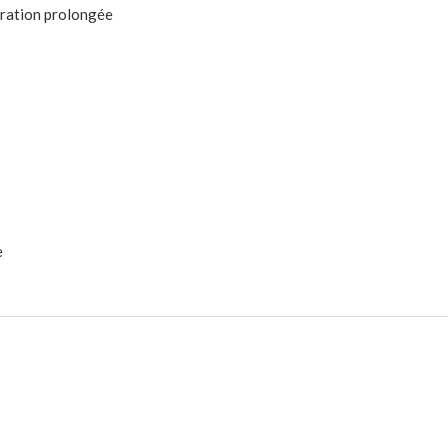
ération prolongée
e