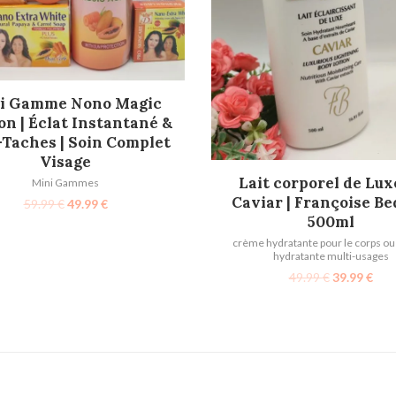
AJOUTER AU PANIER
i Gamme Nono Magic
on | Éclat Instantané &
-Taches | Soin Complet
Visage
AJOUTER AU PANIER
Lait corporel de Lux
Mini Gammes
Caviar | Françoise Be
59.99
€
49.99
€
500ml
crème hydratante pour le corps o
hydratante multi-usages
49.99
€
39.99
€