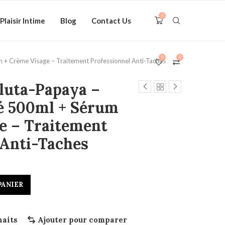
0
Plaisir Intime
Blog
Contact Us
0
0
 + Crème Visage – Traitement Professionnel Anti-Taches
luta-Papaya –
é 500ml + Sérum
e – Traitement
 Anti-Taches
PANIER
haits
Ajouter pour comparer