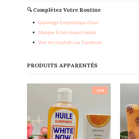
🔍 Complétez Votre Routine
Gommage Enzymatique Doux
Masque Éclaircissant Hebdo
Voir les résultats sur Facebook
PRODUITS APPARENTÉS
-10%