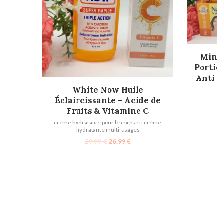
Min
Porti
Anti
AJOUTER AU PANIER
White Now Huile
Éclaircissante – Acide de
Fruits & Vitamine C
crème hydratante pour le corps ou crème
hydratante multi-usages
29.99
€
26.99
€