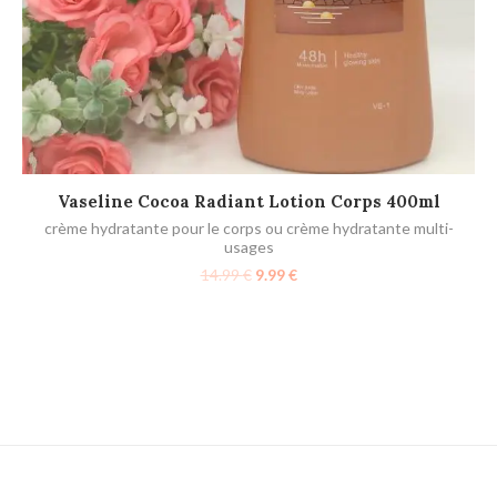
AJOUTER AU PANIER
Vaseline Cocoa Radiant Lotion Corps 400ml
crème hydratante pour le corps ou crème hydratante multi-
usages
14.99
€
9.99
€