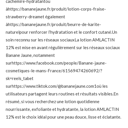
cachemire-hydratantou
àhttps://bananejaune.fr/produit/lotion-corps-fraise-
strawberry-dreamet également
àhttps://bananejaune.fr/produit/beurre-de-karite-
naturelpour renforcer l’hydratation et le confort cutané.Un
soin reconnu sur les réseaux sociauxLa lotion AMLACTIN
12% est mise en avant régulièrement sur les réseaux sociaux
Banane Jaune, notamment
surhttps://www.facebook.com/people/Banane-jaune-
cosmetiques-le-mans-France/61569474260692/?
sk=reels_tabet
surhttps://www.tiktok.com/@bananejaune.com1où les
utilisateurs partagent leurs routines et résultats visibles.En
résumé, si vous recherchez une lotion quotidienne
nourrissante, exfoliante et hydratante, la lotion AMLACTIN
12% est le choix idéal pour une peau douce, lisse et éclatante.