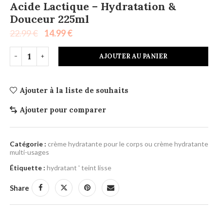
Acide Lactique – Hydratation &
Douceur 225ml
22.99
€
14.99
€
AJOUTER AU PANIER
Ajouter à la liste de souhaits
Ajouter pour comparer
Catégorie :
crème hydratante pour le corps ou crème hydratante
multi-usages
Étiquette :
hydratant ' teint lisse
Share