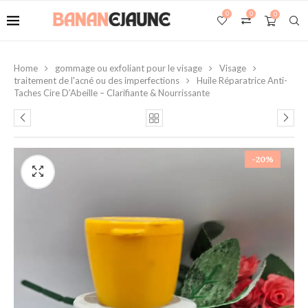
0
0
0
Home
gommage ou exfoliant pour le visage
Visage
traitement de l'acné ou des imperfections
Huile Réparatrice Anti-
Taches Cire D’Abeille – Clarifiante & Nourrissante
-20%