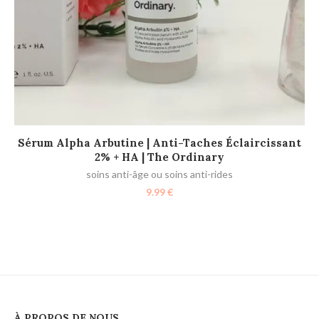
AJOUTER AU PANIER
Sérum Alpha Arbutine | Anti-Taches Éclaircissant
2% + HA | The Ordinary
soins anti-âge ou soins anti-rides
Vi
9.99
€
À PROPOS DE NOUS