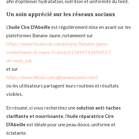
afin d’optimiser hydratation, nutrition et uniformité du teint.
Un soin apprécié sur les réseaux sociaux
L’
huile Cire D’Abeille
est régulièrement mise en avant sur les
plateformes Banane Jaune, notamment sur
https://www.facebook.com/people/Banane-jaune-
cosmetiques-le-mans-France/61569474260692/?
sk=reels_tab
et sur
https://www.tiktok.com/@bananejaune.com1
où les utilisateurs partagent leurs routines et résultats
visibles.
En résumé, si vous recherchez une
solution anti-taches
clarifiante et nourrissante
, l’
huile réparatrice Cire
D’Abeille
est idéale pour une peau douce, uniforme et
éclatante.