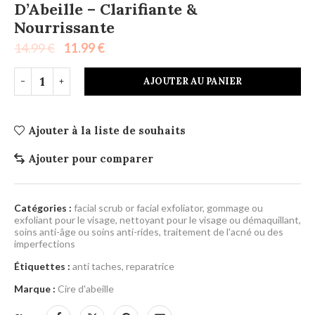
D’Abeille – Clarifiante &
Nourrissante
14.99
€
11.99
€
AJOUTER AU PANIER
Ajouter à la liste de souhaits
Ajouter pour comparer
Catégories :
facial scrub or facial exfoliator
,
gommage ou
exfoliant pour le visage
,
nettoyant pour le visage ou démaquillant
,
soins anti-âge ou soins anti-rides
,
traitement de l'acné ou des
imperfections
Étiquettes :
anti taches
,
reparatrice
Marque :
Cire d'abeille