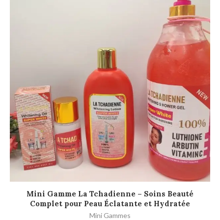
AJOUTER AU PANIER
Mini Gamme La Tchadienne – Soins Beauté
M
Complet pour Peau Éclatante et Hydratée
Mini Gammes