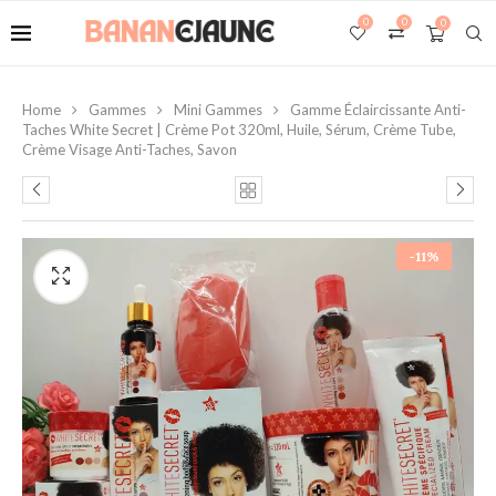
0
0
0
Home
Gammes
Mini Gammes
Gamme Éclaircissante Anti-
Taches White Secret | Crème Pot 320ml, Huile, Sérum, Crème Tube,
Crème Visage Anti-Taches, Savon
-11%