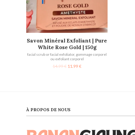
AJOUTER AU PANIER
Savon Minéral Exfoliant | Pure
White Rose Gold | 150g
facial scrub or facial exfoliator
,
gommage corporel
ou exfoliant corporel
14.99
€
11.99
€
À PROPOS DE NOUS