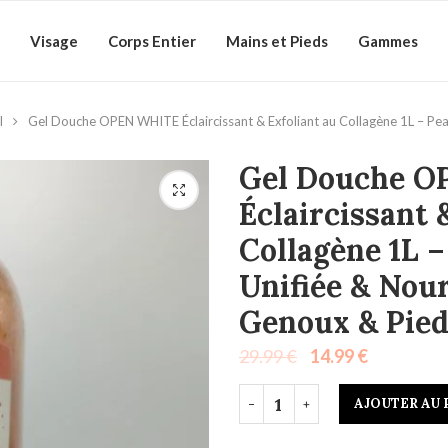
Visage
Corps Entier
Mains et Pieds
Gammes
l
Gel Douche OPEN WHITE Éclaircissant & Exfoliant au Collagène 1L – Peau
Gel Douche 
Éclaircissant 
Collagène 1L –
Unifiée & Nour
Genoux & Pied
29.99
€
14.99
€
AJOUTER AU 