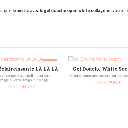
ur qu’elle mérite avec le
gel douche open white collagène
, votre r
-29%
AJOUTER AU PANIER
AJOUTER AU PANIER
Éclaircissante LÀ LÀ LÀ
Gel Douche White Sec
e corporel ou exfoliant corporel
,
CORPS
,
gommage corporel ou exfolian
age ou exfoliant pour le visage
24.99
€
19.99
€
69.99
€
49.99
€