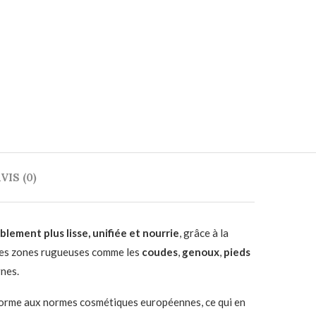
VIS (0)
iblement plus lisse, unifiée et nourrie
, grâce à la
e les zones rugueuses comme les
coudes
,
genoux
,
pieds
rnes.
orme aux normes cosmétiques européennes, ce qui en