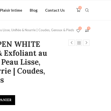
0
Plaisir Intime
Blog
Contact Us
0
0
 Lisse, Unifiée & Nourrie | Coudes, Genoux & Pieds
OPEN WHITE
& Exfoliant au
 Peau Lisse,
rie | Coudes,
s
PANIER