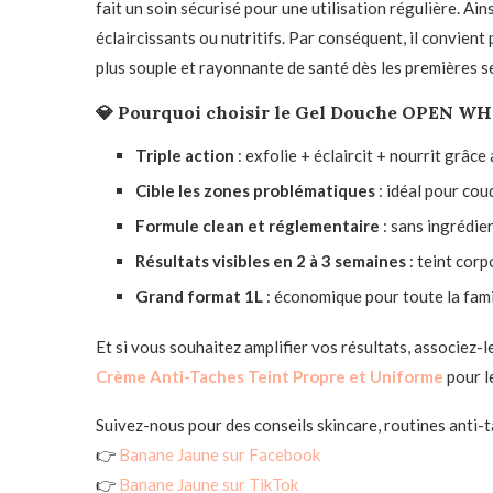
fait un soin sécurisé pour une utilisation régulière. A
éclaircissants ou nutritifs. Par conséquent, il convient
plus souple et rayonnante de santé dès les premières s
💎
Pourquoi choisir le Gel Douche OPEN WHI
Triple action
: exfolie + éclaircit + nourrit grâce
Cible les zones problématiques
: idéal pour cou
Formule clean et réglementaire
: sans ingrédi
Résultats visibles en 2 à 3 semaines
: teint cor
Grand format 1L
: économique pour toute la fami
Et si vous souhaitez amplifier vos résultats, associez-l
Crème Anti-Taches Teint Propre et Uniforme
pour l
Suivez-nous pour des conseils skincare, routines anti-
👉
Banane Jaune sur Facebook
👉
Banane Jaune sur TikTok