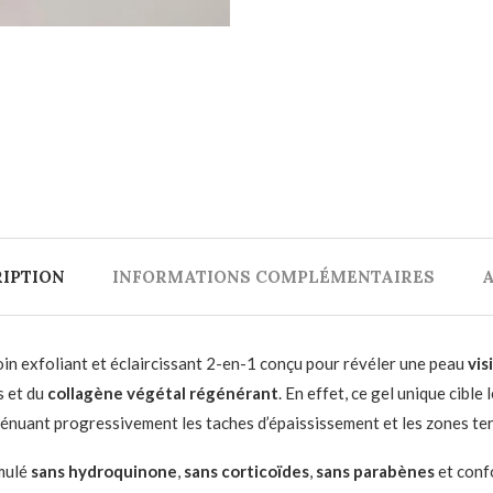
IPTION
INFORMATIONS COMPLÉMENTAIRES
A
soin exfoliant et éclaircissant 2-en-1 conçu pour révéler une peau
vis
s et du
collagène végétal régénérant
. En effet, ce gel unique cibl
atténuant progressivement les taches d’épaississement et les zones te
mulé
sans hydroquinone
,
sans corticoïdes
,
sans parabènes
et conf