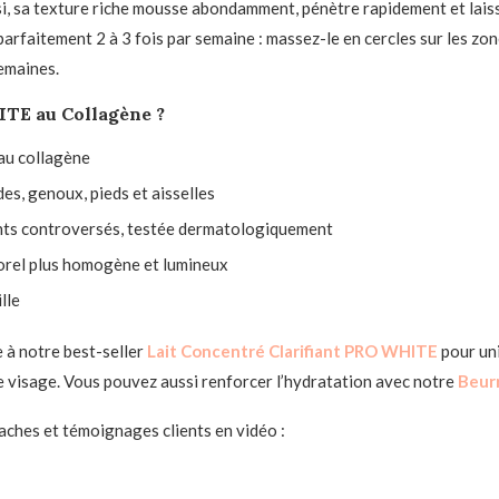
insi, sa texture riche mousse abondamment, pénètre rapidement et lais
 parfaitement 2 à 3 fois par semaine : massez-le en cercles sur les zon
emaines.
TE au Collagène ?
 au collagène
des, genoux, pieds et aisselles
ents controversés, testée dermatologiquement
porel plus homogène et lumineux
lle
e à notre best-seller
Lait Concentré Clarifiant PRO WHITE
pour uni
e visage. Vous pouvez aussi renforcer l’hydratation avec notre
Beurr
taches et témoignages clients en vidéo :