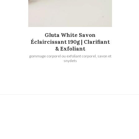
LIRE LA SUITE
Gluta White Savon
Éclaircissant 190g | Clarifiant
& Exfoliant
gommage corporel ou exfoliant corporel
,
savon et
snydets