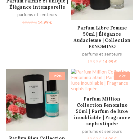
Parfum raffiné et unique |
Élégance intemporelle
parfums et senteurs
19.99
€
14.99
€
AJOUTER AU PANIER
Parfum Libre Femme
50ml | Élégance
Audacieuse | Collection
FENOMINO
parfums et senteurs
19.99
€
14.99
€
-25%
-25%
AJOUTER AU PANIER
Parfum Million
Collection Fenomino
50ml | Parfum de luxe
inoubliable | Fragrance
sophistiquée
parfums et senteurs
AJOUTER AU PANIER
Parfum Bleu Collection
19.99
€
14.99
€