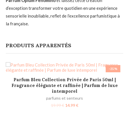
Parfum Opium Fenomino
et laissez cette création
d’exception transformer votre quotidien en une expérience
sensorielle inoubliable, reflet de l’excellence parfumistique à
la française.
PRODUITS APPARENTÉS
-25%
AJOUTER AU PANIER
Parfum Bleu Collection Privée de Paris 50ml |
P
Fragrance élégante et raffinée | Parfum de luxe
intemporel
parfums et senteurs
19.99
€
14.99
€