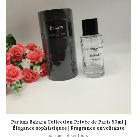
AJOUTER AU PANIER
Parfum Bakara Collection Privée de Paris 50ml |
Élégance sophistiquée | Fragrance envoûtante
d
parfums et senteurs