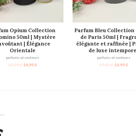
AJOUTER AU PANIER
AJOUTER AU PANIER
fum Opium Collection
Parfum Bleu Collection
omino 50ml | Mystère
de Paris 50ml | Frag
nvoûtant | Élégance
élégante et raffinée | 
Orientale
de luxe intempore
parfums et senteurs
parfums et senteurs
19.99
€
14.99
€
19.99
€
14.99
€