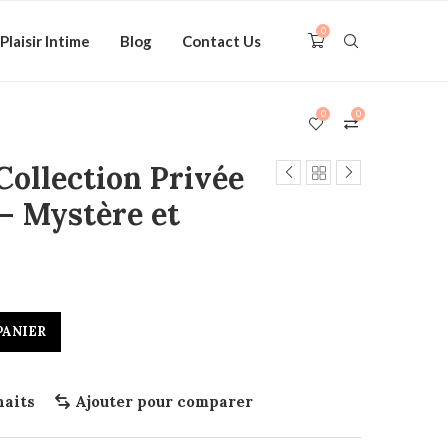
0
Plaisir Intime
Blog
Contact Us
0
0
Collection Privée
 – Mystère et
PANIER
haits
Ajouter pour comparer