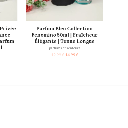
AJOUTER AU PANIER
 Privée
Parfum Bleu Collection
rance
Fenomino 50ml | Fraîcheur
Parfum
Élégante | Tenue Longue
l
parfums et senteurs
19.99
€
14.99
€