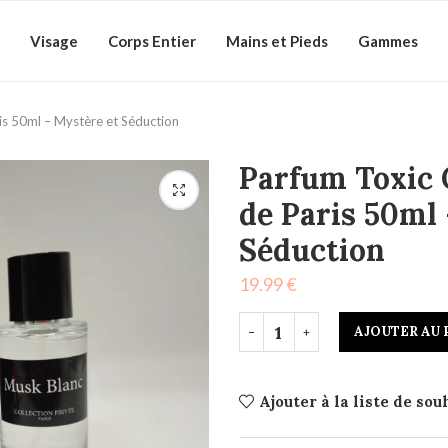
Visage
Corps Entier
Mains et Pieds
Gammes
is 50ml – Mystère et Séduction
Parfum Toxic 
de Paris 50ml
Séduction
19.99
€
AJOUTER AU 
Ajouter à la liste de sou