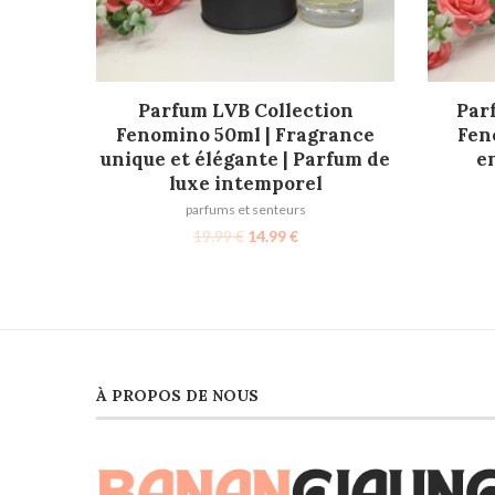
AJOUTER AU PANIER
Parfum LVB Collection
Par
Fenomino 50ml | Fragrance
Fen
unique et élégante | Parfum de
e
luxe intemporel
parfums et senteurs
19.99
€
14.99
€
À PROPOS DE NOUS