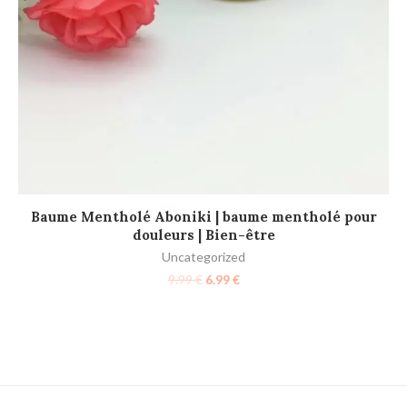
AJOUTER AU PANIER
Baume Mentholé Aboniki | baume mentholé pour
douleurs | Bien-être
Uncategorized
9.99
€
6.99
€