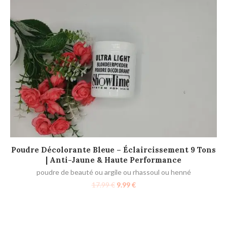
AJOUTER AU PANIER
Poudre Décolorante Bleue – Éclaircissement 9 Tons
| Anti-Jaune & Haute Performance
poudre de beauté ou argile ou rhassoul ou henné
17.99
€
9.99
€