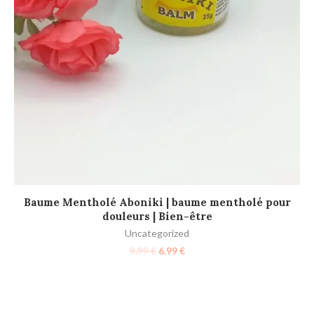
AJOUTER AU PANIER
Baume Mentholé Aboniki | baume mentholé pour
G
douleurs | Bien-être
+
Uncategorized
9.99
€
6.99
€