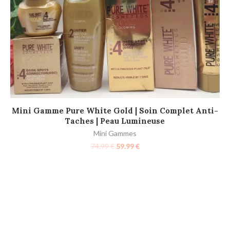
AJOUTER AU PANIER
Mini Gamme Pure White Gold | Soin Complet Anti-
Taches | Peau Lumineuse
Mini Gammes
74.99
€
59.99
€
L