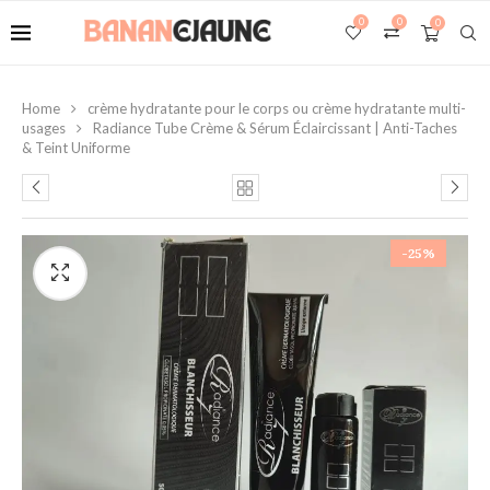
0
0
0
Home
crème hydratante pour le corps ou crème hydratante multi-
usages
Radiance Tube Crème & Sérum Éclaircissant | Anti-Taches
& Teint Uniforme
-25%