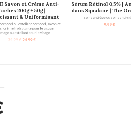
AJOUTER AU PANIER
AJOUTER AU PANIER
 Savon et Crème Anti-
Sérum Rétinol 0,5% | A
Taches 200g + 50g |
dans Squalane | The Or
rcissant & Uniformisant
soins anti-âge ou soins anti-ri
rporel ou exfoliant corporel
,
savon et
9.99
€
s
,
crème hydratante pour le visage
,
age ou exfoliant pour le visage
34.99
€
24.99
€