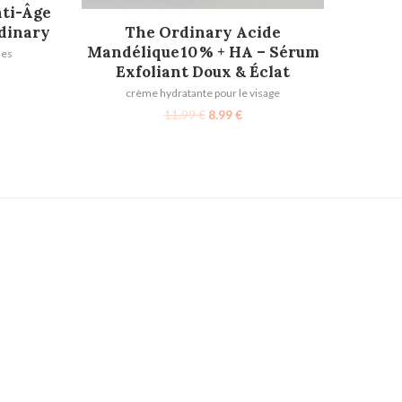
nti-Âge
AJOUTER AU PANIER
dinary
The Ordinary Acide
Mandélique 10 % + HA – Sérum
des
Exfoliant Doux & Éclat
crème hydratante pour le visage
11.99
€
8.99
€