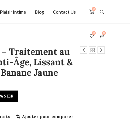
0
Plaisir Intime
Blog
Contact Us
0
0
e – Traitement au
nti-Âge, Lissant &
| Banane Jaune
PANIER
haits
Ajouter pour comparer