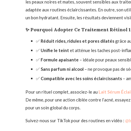
les peaux noires et mates, souvent sensibles aux traite
adaptée aux routines éclaircissantes. En outre, son uti
un bon hydratant. Ensuite, les résultats deviennent vis
✨
Pourquoi Adopter Ce Traitement Rétinol 
✅
Réduit rides, ridules et pores dilatés
grâce au
✅
Unifie le teint
et atténue les taches post-infl
✅
Formule apaisante
– idéale pour peaux sensibl
✅
Sans parfum ni alcool
– ne provoque pas de séc
✅
Compatible avec les soins éclaircissants
– am
Pour un rituel complet, associez-le au
Lait Sérum Écla
De même, pour une action ciblée contre l’acné, essayez
pour un soin global du corps.
Suivez-nous sur TikTok pour des routines en vidéo :
@b