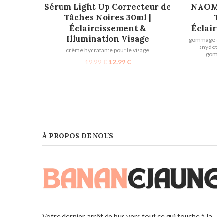
AJOUTER AU PANIER
Sérum Light Up Correcteur de
NAOMI
Tâches Noires 30ml |
Éclaircissement &
Éclai
Illumination Visage
gommage co
snydet
crème hydratante pour le visage
gomm
19.99
€
12.99
€
À PROPOS DE NOUS
Votre dernier arrêt de bus vers tout ce qui touche à la