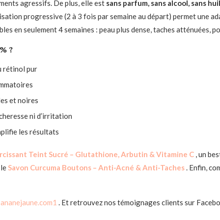
ments agressifs. De plus, elle est
sans parfum, sans alcool, sans hui
lisation progressive (2 à 3 fois par semaine au départ) permet une ad
ibles en seulement 4 semaines : peau plus dense, taches atténuées, po
1% ?
 rétinol pur
ammatoires
es et noires
heresse ni d’irritation
plifie les résultats
ircissant Teint Sucré – Glutathione, Arbutin & Vitamine C
, un bes
 le
Savon Curcuma Boutons – Anti-Acné & Anti-Taches
. Enfin, c
ananejaune.com1
. Et retrouvez nos témoignages clients sur Faceb