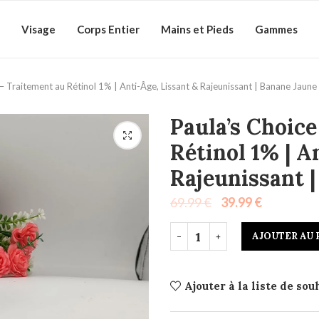
Visage
Corps Entier
Mains et Pieds
Gammes
– Traitement au Rétinol 1% | Anti-Âge, Lissant & Rajeunissant | Banane Jaune
Paula’s Choic
Rétinol 1% | A
Rajeunissant 
69.99
€
39.99
€
AJOUTER AU 
Ajouter à la liste de sou