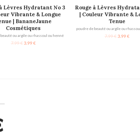
AJOUTER AU PANIER
AJOUTER AU PANIER
à Lèvres Hydratant No 3
Rouge à Lèvres Hydrata
leur Vibrante & Longue
| Couleur Vibrante & 
enue | BananeJaune
Tenue
Cosmétiques
poudre de beauté ou argile ou rhasso
beauté ou argile ou rhassoul ou henné
7.99
€
3.99
€
7.99
€
3.99
€