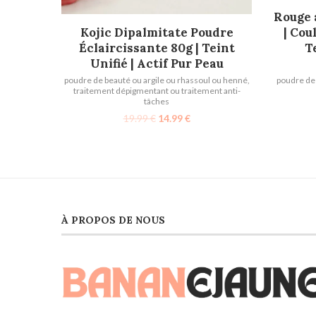
Rouge 
AJOUTER AU PANIER
| Cou
Kojic Dipalmitate Poudre
T
Éclaircissante 80g | Teint
Unifié | Actif Pur Peau
poudre de 
poudre de beauté ou argile ou rhassoul ou henné
,
traitement dépigmentant ou traitement anti-
tâches
19.99
€
14.99
€
À PROPOS DE NOUS