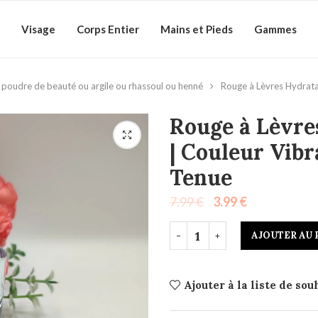
Visage
Corps Entier
Mains et Pieds
Gammes
poudre de beauté ou argile ou rhassoul ou henné
Rouge à Lèvres Hydrata
Rouge à Lèvre
| Couleur Vib
Tenue
7.99
€
3.99
€
AJOUTER AU 
Ajouter à la liste de sou