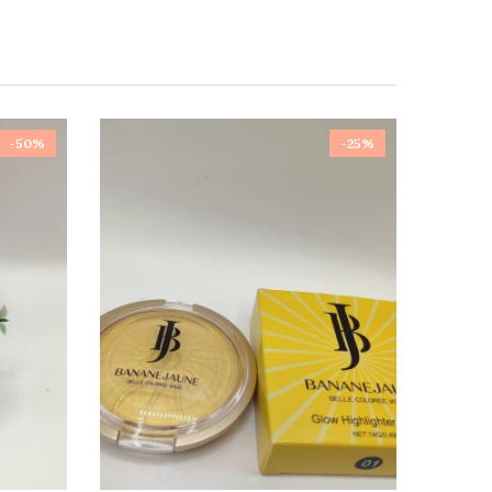
-50%
-25%