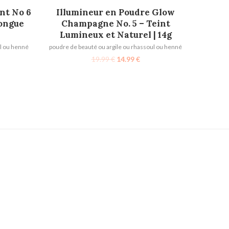
AJOUTER AU PANIER
nt No 6
Illumineur en Poudre Glow
Longue
Champagne No. 5 – Teint
Lumineux et Naturel | 14g
ul ou henné
poudre de beauté ou argile ou rhassoul ou henné
19.99
€
14.99
€