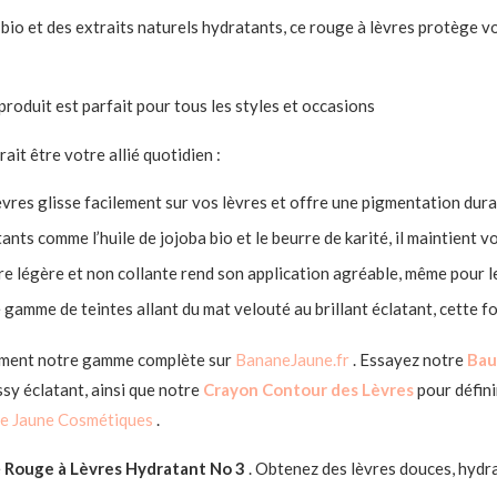
ba bio et des extraits naturels hydratants, ce rouge à lèvres protège 
roduit est parfait pour tous les styles et occasions
rait être votre allié quotidien :
èvres glisse facilement sur vos lèvres et offre une pigmentation dura
ants comme l’huile de jojoba bio et le beurre de karité, il maintient 
ure légère et non collante rend son application agréable, même pour l
 gamme de teintes allant du mat velouté au brillant éclatant, cette fo
ement notre gamme complète sur
BananeJaune.fr
. Essayez notre
Bau
ssy éclatant, ainsi que notre
Crayon Contour des Lèvres
pour défini
e Jaune Cosmétiques
.
e
Rouge à Lèvres Hydratant No 3
. Obtenez des lèvres douces, hydr