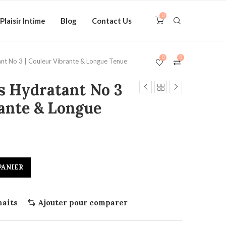
0
Plaisir Intime
Blog
Contact Us
0
0
nt No 3 | Couleur Vibrante & Longue Tenue
s Hydratant No 3
rante & Longue
PANIER
haits
Ajouter pour comparer