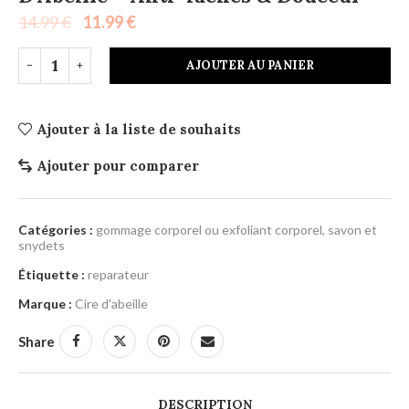
14.99
€
11.99
€
AJOUTER AU PANIER
Ajouter à la liste de souhaits
Ajouter pour comparer
Catégories :
gommage corporel ou exfoliant corporel
,
savon et
snydets
Étiquette :
reparateur
Marque :
Cire d'abeille
Share
DESCRIPTION