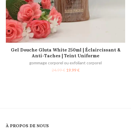
f
AJOUTER AU PANIER
Gel Douche Gluta White 250ml | Éclaircissant &
Anti-Taches | Teint Uniforme
gommage corporel ou exfoliant corporel
24.99
€
19.99
€
À PROPOS DE NOUS