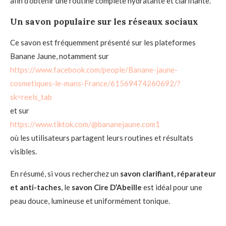
afin d’obtenir une routine complète hydratante et clarifiante.
Un savon populaire sur les réseaux sociaux
Ce savon est fréquemment présenté sur les plateformes
Banane Jaune, notamment sur
https://www.facebook.com/people/Banane-jaune-
cosmetiques-le-mans-France/61569474260692/?
sk=reels_tab
et sur
https://www.tiktok.com/@bananejaune.com1
où les utilisateurs partagent leurs routines et résultats
visibles.
En résumé, si vous recherchez un
savon clarifiant, réparateur
et anti-taches
, le
savon Cire D’Abeille
est idéal pour une
peau douce, lumineuse et uniformément tonique.