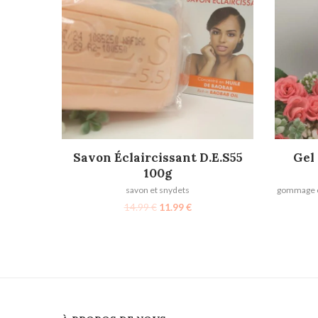
AJOUTER AU PANIER
Savon Éclaircissant D.E.S55
Gel
100g
savon et snydets
gommage co
14.99
€
11.99
€