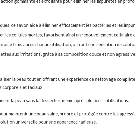
 action gommante et exfoliante pour éliminer les impuretés en profon
iques, ce savon aide à éliminer efficacement les bactéries et les impur
ner les cellules mortes, favorisant ainsi un renouvellement cellulaire 
rôme frais après chaque utilisation, offrant une sensation de confor
ettes aux irritations, grâce à sa composition douce et non agressive
vitaliser la peau tout en offrant une expérience de nettoyage complè
s corporels et faciaux
ement la peau sans la dessécher, même après plusieurs utilisations.
pour maintenir une peau saine, propre et protégée contre les agressio
solution universelle pour une apparence radieuse.