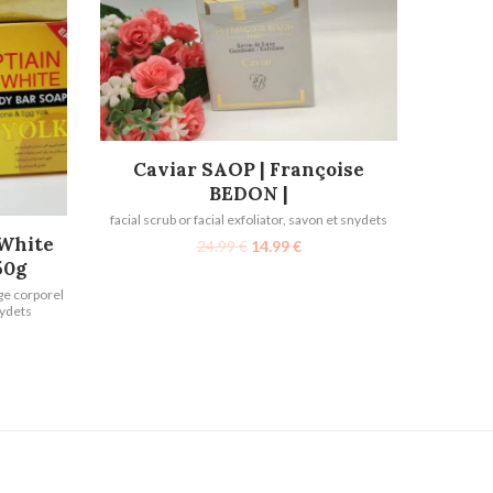
AJOUTER AU PANIER
Caviar SAOP | Françoise
BEDON |
facial scrub or facial exfoliator
,
savon et snydets
 White
24.99
€
14.99
€
50g
e corporel
nydets