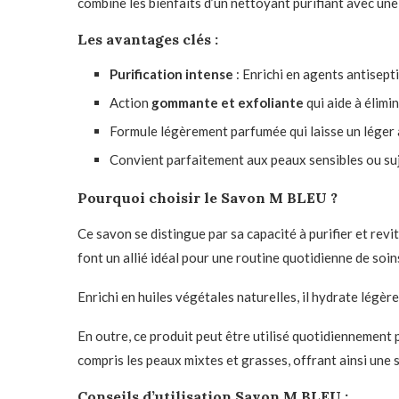
combine les bienfaits d’un nettoyant purifiant avec une
Les avantages clés :
Purification intense
: Enrichi en agents antisept
Action
gommante et exfoliante
qui aide à élimi
Formule légèrement parfumée qui laisse un léger a
Convient parfaitement aux peaux sensibles ou suj
Pourquoi choisir le Savon M BLEU ?
Ce savon se distingue par sa capacité à purifier et re
font un allié idéal pour une routine quotidienne de soin
Enrichi en huiles végétales naturelles, il hydrate légèr
En outre, ce produit peut être utilisé quotidiennement 
compris les peaux mixtes et grasses, offrant ainsi une 
Conseils d’utilisation
Savon M BLEU
: