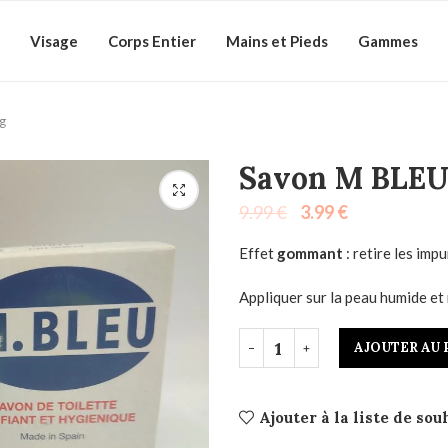
Visage
Corps Entier
Mains et Pieds
Gammes
g
Savon M BLEU
9.99
€
3.99
€
Effet
gommant
: retire les im
Appliquer sur la peau humide 
AJOUTER AU 
Ajouter à la liste de sou