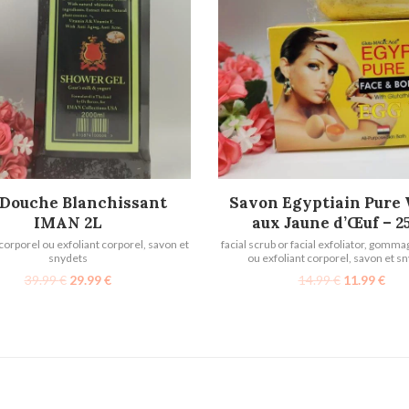
AJOUTER AU PANIER
AJOUTER AU PANIER
 Douche Blanchissant
Savon Egyptiain Pure
IMAN 2L
aux Jaune d’Œuf – 2
rporel ou exfoliant corporel
,
savon et
facial scrub or facial exfoliator
,
gommag
snydets
ou exfoliant corporel
,
savon et s
39.99
€
29.99
€
14.99
€
11.99
€