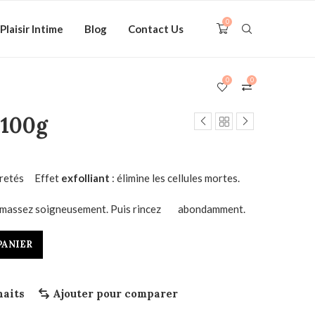
0
Plaisir Intime
Blog
Contact Us
0
0
100g
puretés Effet
exfolliant
: élimine les cellules mortes.
et massez soigneusement. Puis rincez abondamment.
PANIER
haits
Ajouter pour comparer