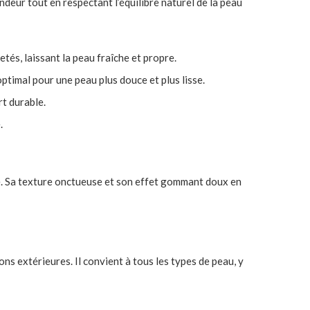
deur tout en respectant l’équilibre naturel de la peau
etés, laissant la peau fraîche et propre.
optimal pour une peau plus douce et plus lisse.
t durable.
.
te. Sa texture onctueuse et son effet gommant doux en
ns extérieures. Il convient à tous les types de peau, y