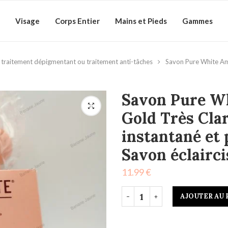
Visage
Corps Entier
Mains et Pieds
Gammes
traitement dépigmentant ou traitement anti-tâches
Savon Pure White Ame
Savon Pure W
Gold Très Clar
instantané et 
Savon éclairci
11.99
€
AJOUTER AU 