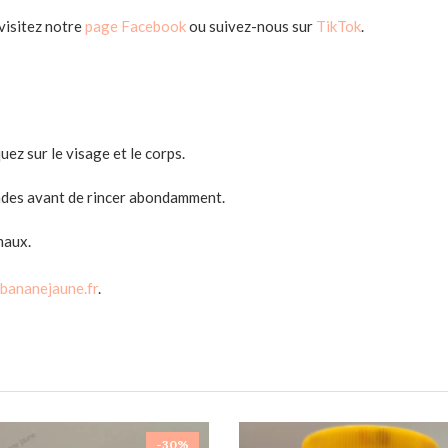
 visitez notre
page Facebook
ou suivez-nous sur
TikTok
.
ez sur le visage et le corps.
ndes avant de rincer abondamment.
maux.
bananejaune.fr
.
-30%