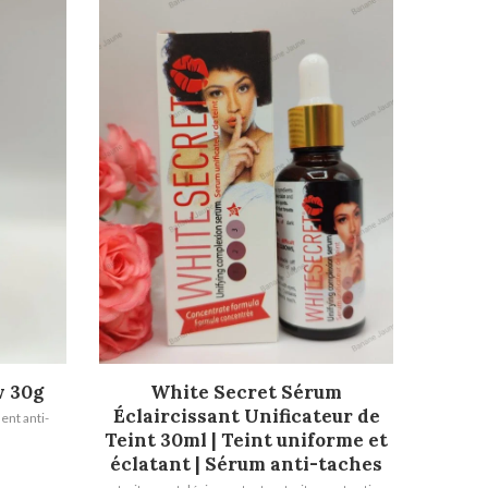
AJOUTER AU PANIER
w 30g
White Secret Sérum
Éclaircissant Unificateur de
ent anti-
Teint 30ml | Teint uniforme et
éclatant | Sérum anti-taches