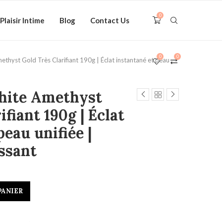
0
Plaisir Intime
Blog
Contact Us
0
0
thyst Gold Très Clarifiant 190g | Éclat instantané et peau
hite Amethyst
ifiant 190g | Éclat
peau unifiée |
ssant
PANIER