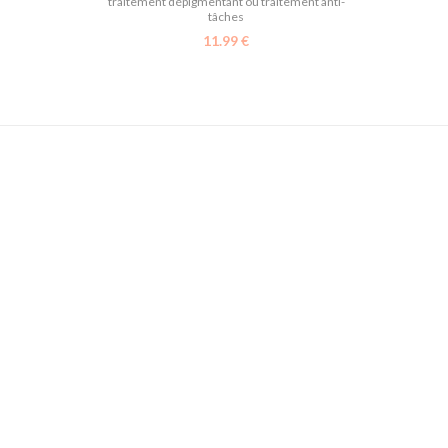
traitement dépigmentant ou traitement anti-
tâches
11.99
€