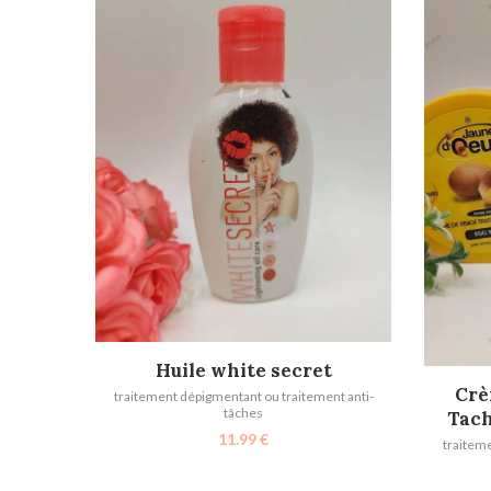
AJOUTER AU PANIER
Huile white secret
Crè
traitement dépigmentant ou traitement anti-
tâches
Tach
11.99
€
traiteme