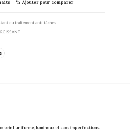
haits
Ajouter pour comparer
tant ou traitement anti-tâches
IRCISSANT
 un
teint uniforme
,
lumineux
et
sans imperfections
.