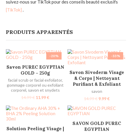
suivez-nous sur TikTok pour des conseils beauté exclusifs
[TikTok]
.
PRODUITS APPARENTÉS
-20%
-33%
AJOUTER AU PANIER
Savon PUREC EGYPTIAN
AJOUTER AU PANIER
Savon Sivoderm Visage
GOLD – 250g
& Corps | Nettoyant
facial scrub or facial exfoliator
,
Purifiant & Exfoliant
gommage corporel ou exfoliant
corporel
,
savon et snydets
savon
14.99
€
11.99
€
14.99
€
9.99
€
AJOUTER AU PANIER
SAVON GOLD PUREC
AJOUTER AU PANIER
Solution Peeling Visage |
EGYPTIAN