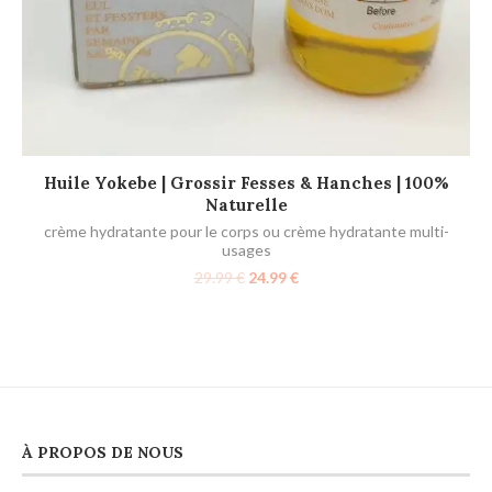
AJOUTER AU PANIER
Huile Yokebe | Grossir Fesses & Hanches | 100%
Naturelle
crème hydratante pour le corps ou crème hydratante multi-
usages
29.99
€
24.99
€
À PROPOS DE NOUS