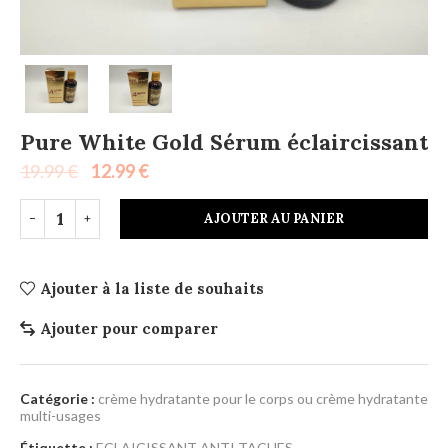
Pure White Gold Sérum éclaircissant
19.99
€
12.99
€
AJOUTER AU PANIER
Ajouter à la liste de souhaits
Ajouter pour comparer
Catégorie :
crème hydratante pour le corps ou crème hydratante
multi-usages
Étiquette :
ECLAICISSANT ANTI TACHES