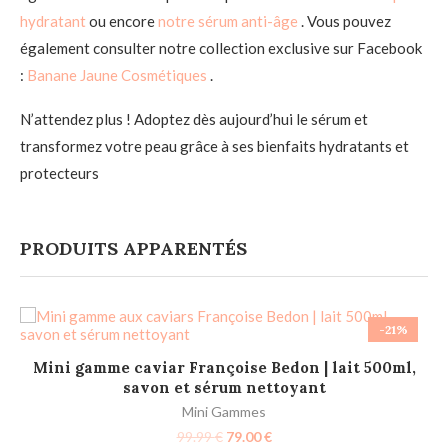
hydratant
ou encore
notre sérum anti-âge
. Vous pouvez
également consulter notre collection exclusive sur Facebook
:
Banane Jaune Cosmétiques
.
N’attendez plus ! Adoptez dès aujourd’hui le sérum et
transformez votre peau grâce à ses bienfaits hydratants et
protecteurs
PRODUITS APPARENTÉS
-21%
AJOUTER AU PANIER
Mini gamme caviar Françoise Bedon | lait 500ml,
savon et sérum nettoyant
Mini Gammes
99.99
€
79.00
€