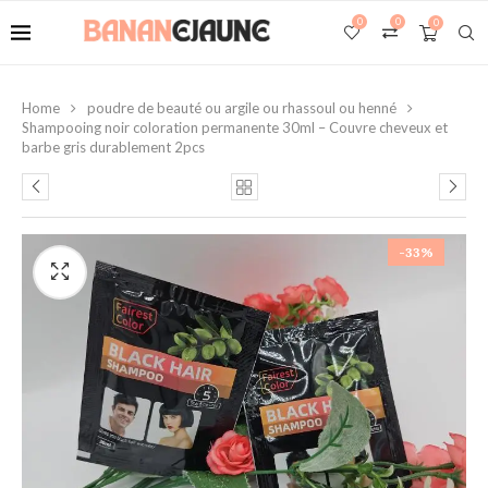
0
0
0
Home
poudre de beauté ou argile ou rhassoul ou henné
Shampooing noir coloration permanente 30ml – Couvre cheveux et
barbe gris durablement 2pcs
-33%