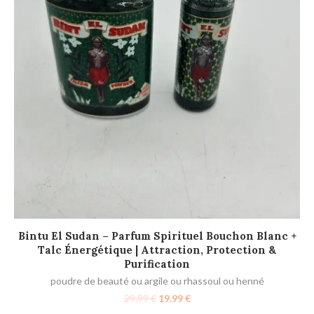
AJOUTER AU PANIER
Bintu El Sudan – Parfum Spirituel Bouchon Blanc +
Talc Énergétique | Attraction, Protection &
Purification
F
poudre de beauté ou argile ou rhassoul ou henné
29.99
€
19.99
€
po