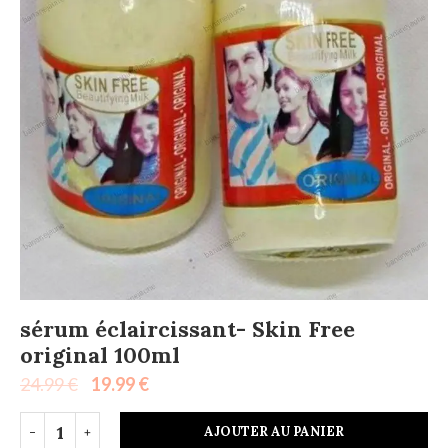
sérum éclaircissant- Skin Free
original 100ml
24.99
€
19.99
€
AJOUTER AU PANIER