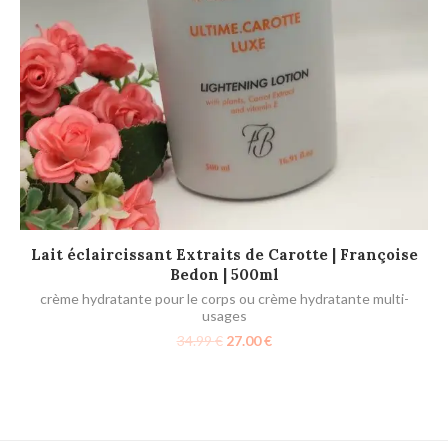
AJOUTER AU PANIER
Lait éclaircissant Extraits de Carotte | Françoise
Bedon | 500ml
crème hydratante pour le corps ou crème hydratante multi-
usages
34.99
€
27.00
€