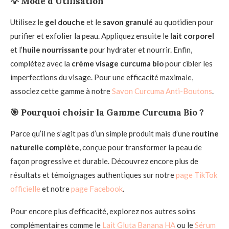
💡 Mode d’Utilisation
Utilisez le
gel douche
et le
savon granulé
au quotidien pour
purifier et exfolier la peau. Appliquez ensuite le
lait corporel
et l’
huile nourrissante
pour hydrater et nourrir. Enfin,
complétez avec la
crème visage curcuma bio
pour cibler les
imperfections du visage. Pour une efficacité maximale,
associez cette gamme à notre
Savon Curcuma Anti-Boutons
.
🎯 Pourquoi choisir la Gamme Curcuma Bio ?
Parce qu’il ne s’agit pas d’un simple produit mais d’une
routine
naturelle complète
, conçue pour transformer la peau de
façon progressive et durable. Découvrez encore plus de
résultats et témoignages authentiques sur notre
page TikTok
officielle
et notre
page Facebook
.
Pour encore plus d’efficacité, explorez nos autres soins
complémentaires comme le
Lait Gluta Banana HA
ou le
Sérum