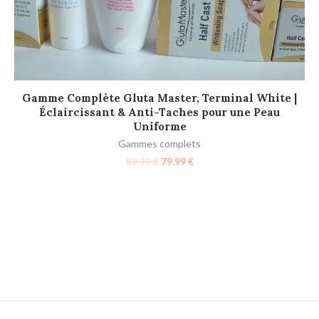
AJOUTER AU PANIER
Gamme Complète Gluta Master, Terminal White |
G
Éclaircissant & Anti-Taches pour une Peau
Uniforme
Gammes complets
89.99
€
79.99
€