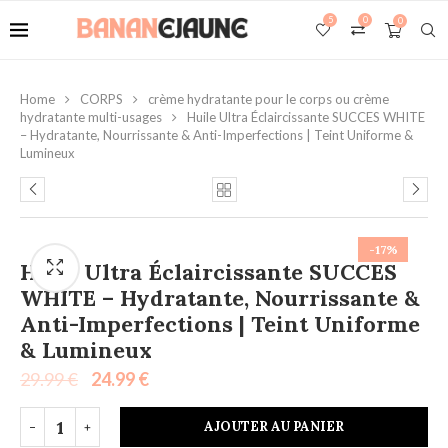
5
0
0
Home
CORPS
crème hydratante pour le corps ou crème
hydratante multi-usages
Huile Ultra Éclaircissante SUCCES WHITE
– Hydratante, Nourrissante & Anti-Imperfections | Teint Uniforme &
Lumineux
-17%
Huile Ultra Éclaircissante SUCCES
WHITE – Hydratante, Nourrissante &
Anti-Imperfections | Teint Uniforme
& Lumineux
29.99
€
24.99
€
AJOUTER AU PANIER