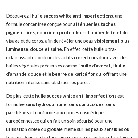
Découvrez l’
huile succes white anti imperfections
, une
formule concentrée conçue pour
atténuer les taches
pigmentaires
,
nourrir en profondeur
et
unifier le teint
du
visage et du corps, afin de révéler une peau
visiblement plus
lumineuse, douce et saine
. En effet, cette huile ultra-
éclaircissante combine des actifs correcteurs doux avec des
huiles végétales précieuses comme l’
huile d’avocat
, l’
huile
d’amande douce
et le
beurre de karité fondu
, offrant une
nutrition intense sans obstruer les pores.
De plus, cette
huile succes white anti imperfections
est
formulée
sans hydroquinone
,
sans corticoïdes
,
sans
parabènes
et conforme aux normes cosmétiques
européennes, ce qui en fait un soin sécurisé pour une
utilisation ciblée ou globale, même sur les peaux sensibles ou
foncées. Ainsi, sa texture légère pénètre rapidement, ne laisse