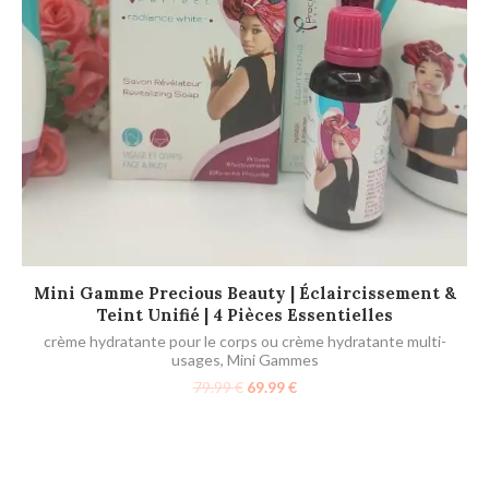
AJOUTER AU PANIER
Mini Gamme Precious Beauty | Éclaircissement &
La
Teint Unifié | 4 Pièces Essentielles
crème hydratante pour le corps ou crème hydratante multi-
usages
,
Mini Gammes
79.99
€
69.99
€