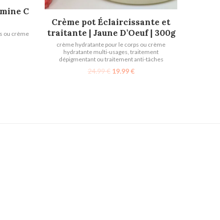
amine C
AJOUTER AU PANIER
Crème pot Éclaircissante et
traitante | Jaune D’Oeuf | 300g
ps ou crème
crème hydratante pour le corps ou crème
hydratante multi-usages
,
traitement
dépigmentant ou traitement anti-tâches
24.99
€
19.99
€