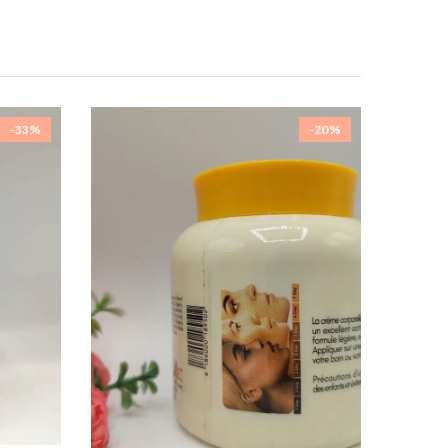
-33%
-20%