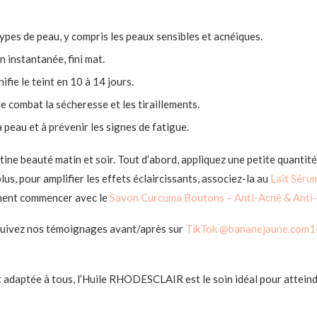
types de peau, y compris les peaux sensibles et acnéiques.
n instantanée, fini mat.
nifie le teint en 10 à 14 jours.
lle combat la sécheresse et les tiraillements.
la peau et à prévenir les signes de fatigue.
ine beauté matin et soir. Tout d’abord, appliquez une petite quantité
s, pour amplifier les effets éclaircissants, associez-la au
Lait Séru
ment commencer avec le
Savon Curcuma Boutons – Anti-Acné & Anti
, suivez nos témoignages avant/après sur
TikTok @bananejaune.com
et adaptée à tous, l’Huile RHODESCLAIR est le soin idéal pour attein