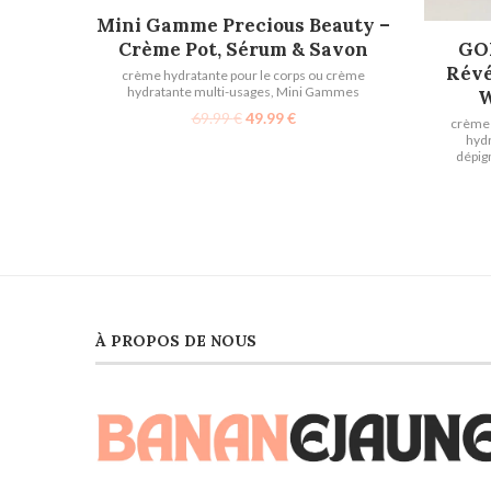
AJOUTER AU PANIER
Mini Gamme Precious Beauty –
Crème Pot, Sérum & Savon
GO
Révé
crème hydratante pour le corps ou crème
hydratante multi-usages
,
Mini Gammes
W
69.99
€
49.99
€
crème 
hydr
dépig
À PROPOS DE NOUS