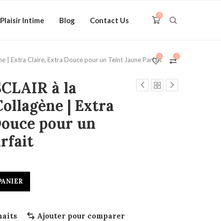
0
Plaisir Intime
Blog
Contact Us
0
0
 | Extra Claire, Extra Douce pour un Teint Jaune Parfait
CLAIR à la
ollagène | Extra
Douce pour un
rfait
PANIER
haits
Ajouter pour comparer