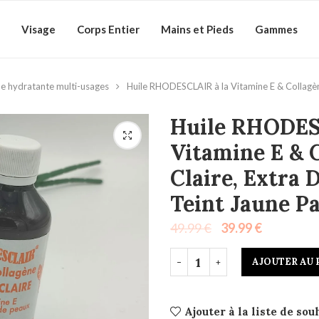
Visage
Corps Entier
Mains et Pieds
Gammes
e hydratante multi-usages
Huile RHODESCLAIR à la Vitamine E & Collagène
Huile RHODES
Vitamine E & C
Claire, Extra 
Teint Jaune Pa
49.99
€
39.99
€
AJOUTER AU 
Ajouter à la liste de sou