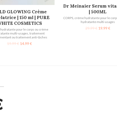
AJOUTER AU PANIER
Dr Meinaier Serum vit
AJOUTER AU PANIER
| 500ML
LD GLOWING Crème
latrice | 150 ml | PURE
CORPS
,
crème hydratante pour le cor
hydratante multi-usages
HITE COSMETICS
29.99
€
19.99
€
hydratante pour le corps ou crème
atante multi-usages
,
traitement
mentant ou traitement anti-tâches
19.99
€
14.99
€