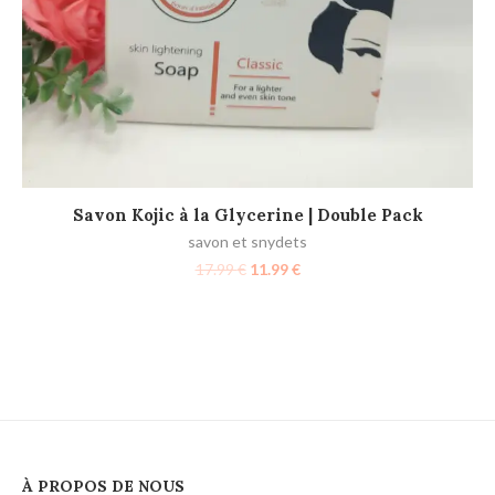
AJOUTER AU PANIER
Savon Kojic à la Glycerine | Double Pack
savon et snydets
17.99
€
11.99
€
À PROPOS DE NOUS