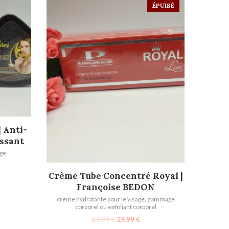
ÉPUISÉ
| Anti-
issant
age
LIRE LA SUITE
Crème Tube Concentré Royal |
Françoise BEDON
crème hydratante pour le visage
,
gommage
corporel ou exfoliant corporel
24.99
€
19.99
€