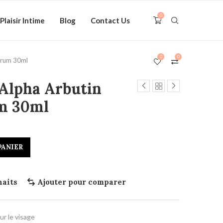
0
Plaisir Intime
Blog
Contact Us
0
0
rum 30ml​
Alpha Arbutin
m 30ml​
PANIER
haits
Ajouter pour comparer
r le visage