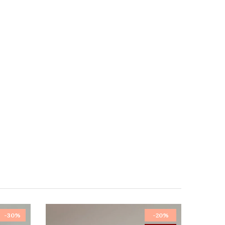
-30%
-20%