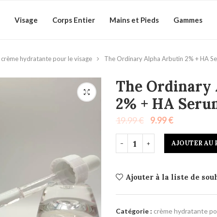
Visage
Corps Entier
Mains et Pieds
Gammes
crème hydratante pour le visage
The Ordinary Alpha Arbutin 2% + HA Se
The Ordinary 
2% + HA Seru
19.99
€
9.99
€
AJOUTER AU 
Ajouter à la liste de sou
Catégorie :
crème hydratante pou