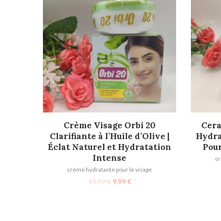
AJOUTER AU PANIER
Crème Visage Orbi 20
Cera
Clarifiante à l’Huile d’Olive |
Hydra
Éclat Naturel et Hydratation
Pour
Intense
cr
crème hydratante pour le visage
13.99
€
9.99
€