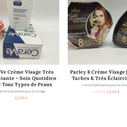
AJOUTER AU PANIER
AJOUTER AU PANIER
Ve Crème Visage Très
Parley 8 Crème Visage 
tante – Soin Quotidien
Taches & Très Éclairc
 Tous Types de Peaux
crème hydratante pour le vis
ème hydratante pour le visage
19.99
€
13.99
€
12.99
€