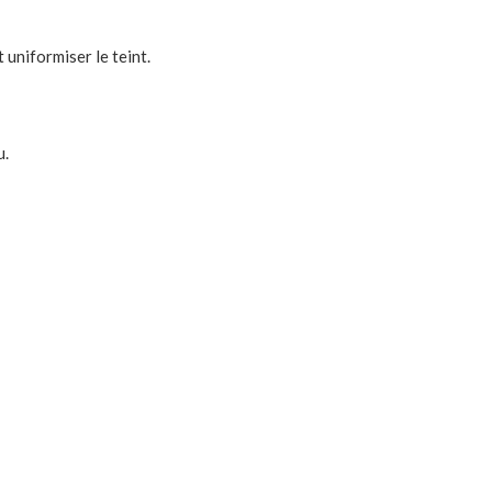
uniformiser le teint.
u.