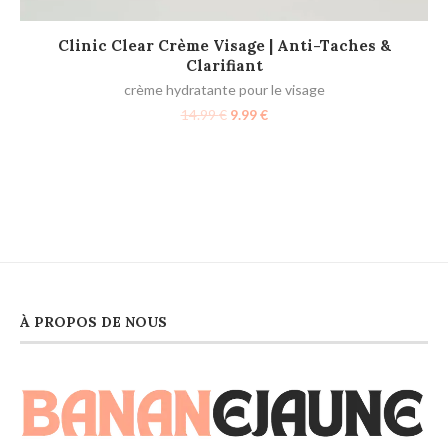
AJOUTER AU PANIER
Clinic Clear Crème Visage | Anti-Taches &
Clarifiant
crème hydratante pour le visage
14.99
€
9.99
€
us
À PROPOS DE NOUS