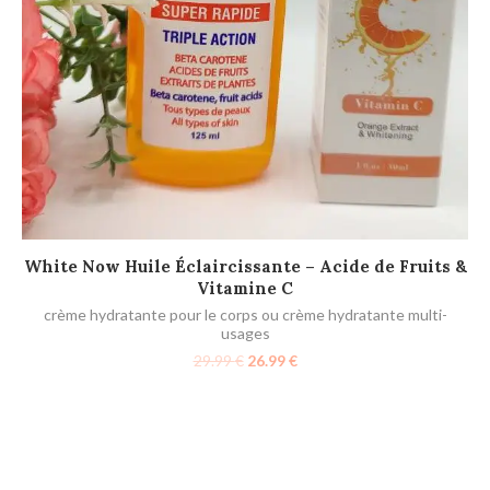
Mi
AJOUTER AU PANIER
White Now Huile Éclaircissante – Acide de Fruits &
Vitamine C
crème hydratante pour le corps ou crème hydratante multi-
usages
29.99
€
26.99
€