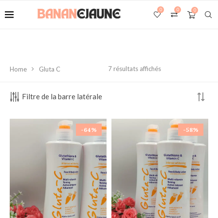
0
0
0
7 résultats affichés
Home
Gluta C
Filtre de la barre latérale
-64%
-58%