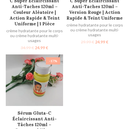
C Super Éclaircissant
C Super Éclaircissant
Anti-Taches 120ml –
Anti-Taches 120ml –
Couleur Aléatoire |
Version Rouge | Action
Action Rapide & Teint
Rapide & Teint Uniforme
Uniforme | 1 Pièce
crème hydratante pour le corps
ou crème hydratante multi-
crème hydratante pour le corps
usages
ou crème hydratante multi-
usages
29.99
€
24.99
€
34.99
€
24.99
€
-17%
AJOUTER AU PANIER
Sérum Gluta-C
Éclaircissant Anti-
Tâches 120ml –