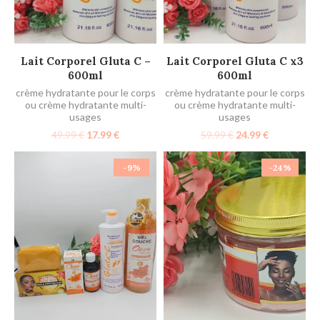
AJOUTER AU PANIER
AJOUTER AU PANIER
Lait Corporel Gluta C –
Lait Corporel Gluta C x3
600ml
600ml
crème hydratante pour le corps
crème hydratante pour le corps
ou crème hydratante multi-
ou crème hydratante multi-
usages
usages
49.99
€
17.99
€
59.99
€
24.99
€
-9%
-24%