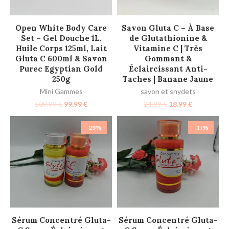
AJOUTER AU PANIER
AJOUTER AU PANIER
Open White Body Care
Savon Gluta C – À Base
Set – Gel Douche 1L,
de Glutathionine &
Huile Corps 125ml, Lait
Vitamine C | Très
Gluta C 600ml & Savon
Gommant &
Purec Egyptian Gold
Éclaircissant Anti-
250g
Taches | Banane Jaune
Mini Gammes
savon et snydets
109.99
€
99.99
€
24.99
€
18.99
€
-29%
-17%
AJOUTER AU PANIER
AJOUTER AU PANIER
Sérum Concentré Gluta-
Sérum Concentré Gluta-