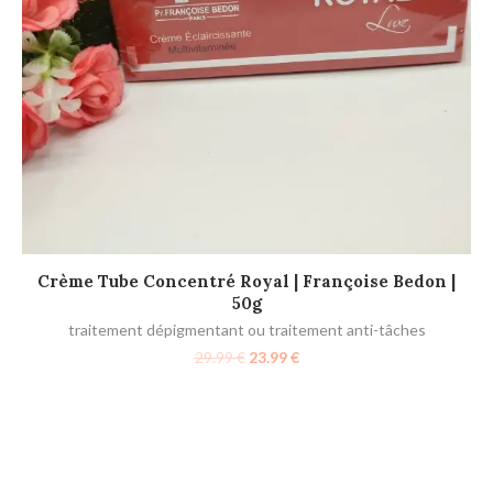
LIRE LA SUITE
Crème Tube Concentré Royal | Françoise Bedon |
50g
traitement dépigmentant ou traitement anti-tâches
29.99
€
23.99
€