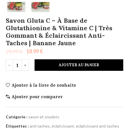
Savon Gluta C – À Base de
Glutathionine & Vitamine C | Très
Gommant & Éclaircissant Anti-
Taches | Banane Jaune
24.99
€
18.99
€
AJOUTER AU PANIER
Ajouter à la liste de souhaits
Ajouter pour comparer
Catégorie :
savon et snydets
Étiquettes :
anti taches
,
éclaircissant
,
eclaircissant anti taches