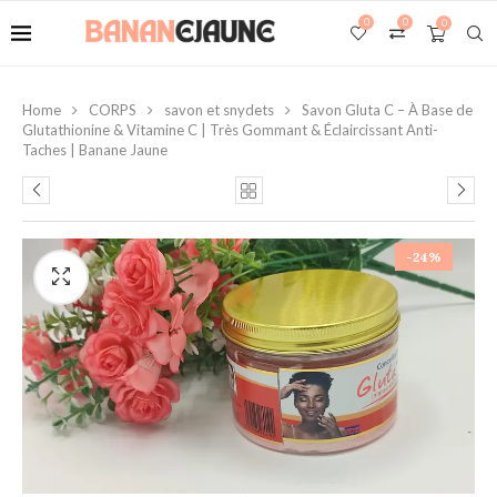
0
0
0
Home
CORPS
savon et snydets
Savon Gluta C – À Base de
Glutathionine & Vitamine C | Très Gommant & Éclaircissant Anti-
Taches | Banane Jaune
-24%