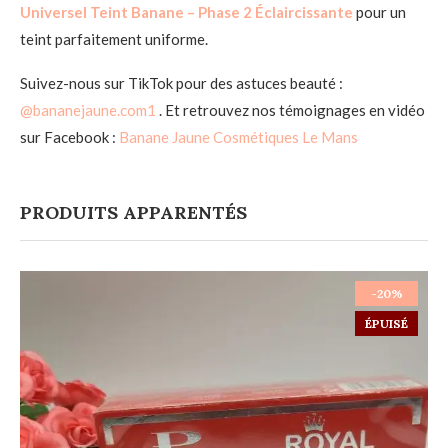
Universel Teint Banane – Phase 2 Éclaircissante
pour un
teint parfaitement uniforme.
Suivez-nous sur TikTok pour des astuces beauté :
@bananejaune.com1
. Et retrouvez nos témoignages en vidéo
sur Facebook :
Banane Jaune Cosmétiques Le Mans
PRODUITS APPARENTÉS
-20%
ÉPUISÉ