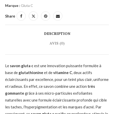
Marque :
Gluta C
Share
DESCRIPTION
AVIS (0)
Le
savon gluta c
est une innovation puissante formulée à
base de
glutathionine
et de
vitamine C
, deux actifs
éclaircissants par excellence, pour un teint plus clair, uniforme
et radieux. En effet, ce savon combine une action
très
gommante
grâce à ses micro-particules exfoliantes
naturelles avec une formule éclaircissante profonde qui cible
les taches, l’hyperpigmentation et les marques d’acné. Par
conséquent, ce
savon gluta c
purifie en profondeur, stimule le