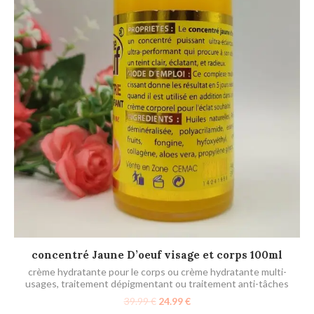
Sé
AJOUTER AU PANIER
concentré Jaune D’oeuf visage et corps 100ml
crème hydratante pour le corps ou crème hydratante multi-
usages
,
traitement dépigmentant ou traitement anti-tâches
39.99
€
24.99
€