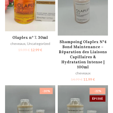
LIRE LA SUITE
Olaplex n° 7. 30ml
LIRE LA SUITE
Shampoing Olaplex Nº4
cheveaux
,
Uncategorized
Bond Maintenance –
19.99
€
12.99
€
Réparation des Liaisons
Capillaires &
Hydratation Intense |
100ml
cheveaux
14.99
€
11.99
€
-20%
-22%
ÉPUISÉ