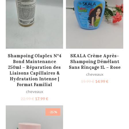
LIRE LA SUITE
AJOUTER AU PANIER
Shampoing Olaplex Nº4
SKALA Crème Après-
Bond Maintenance
Shampoing Démêlant
250ml – Réparation des
Sans Rinçage 1L – Rose
Liaisons Capillaires &
cheveaux
Hydratation Intense |
19.99
€
14.99
€
Format Familial
cheveaux
22.99
€
17.99
€
-25%