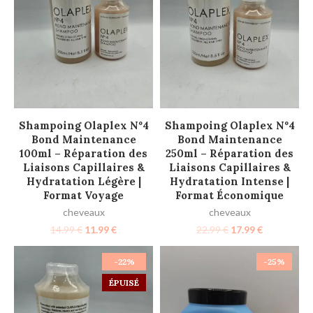
AJOUTER AU PANIER
LIRE LA SUITE
Shampoing Olaplex Nº4
Shampoing Olaplex Nº4
Bond Maintenance
Bond Maintenance
100ml – Réparation des
250ml – Réparation des
Liaisons Capillaires &
Liaisons Capillaires &
Hydratation Légère |
Hydratation Intense |
Format Voyage
Format Économique
cheveaux
cheveaux
14.99
€
11.99
€
22.99
€
17.99
€
-22%
-25%
ÉPUISÉ