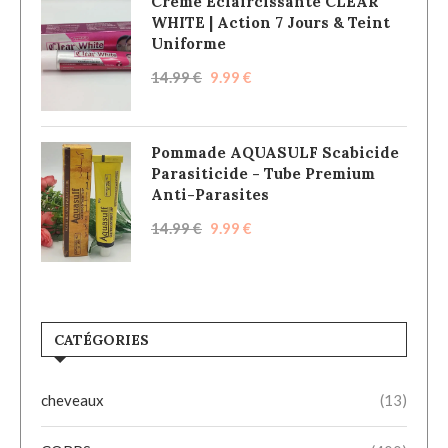
Crème Éclaircissante CLEAR
WHITE | Action 7 Jours & Teint
Uniforme
14.99
€
9.99
€
Pommade AQUASULF Scabicide
Parasiticide - Tube Premium
Anti-Parasites
14.99
€
9.99
€
CATÉGORIES
cheveaux
(13)