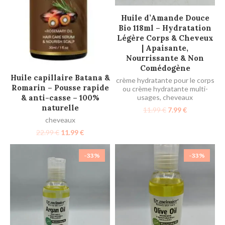
AJOUTER AU PANIER
Huile d’Amande Douce
Bio 118ml – Hydratation
Légère Corps & Cheveux
| Apaisante,
Nourrissante & Non
Comédogène
AJOUTER AU PANIER
Huile capillaire Batana &
crème hydratante pour le corps
Romarin – Pousse rapide
ou crème hydratante multi-
& anti-casse – 100%
usages
,
cheveaux
naturelle
11.99
€
7.99
€
cheveaux
22.99
€
11.99
€
-33%
-33%