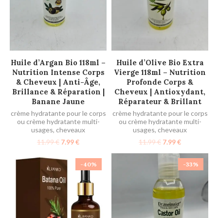
AJOUTER AU PANIER
AJOUTER AU PANIER
Huile d’Argan Bio 118ml –
Huile d’Olive Bio Extra
Nutrition Intense Corps
Vierge 118ml – Nutrition
& Cheveux | Anti-Âge,
Profonde Corps &
Brillance & Réparation |
Cheveux | Antioxydant,
Banane Jaune
Réparateur & Brillant
crème hydratante pour le corps
crème hydratante pour le corps
ou crème hydratante multi-
ou crème hydratante multi-
usages
,
cheveaux
usages
,
cheveaux
11.99
€
7.99
€
11.99
€
7.99
€
-40%
-33%