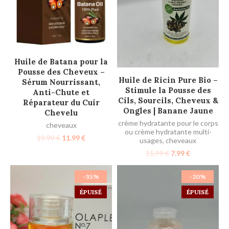
AJOUTER AU PANIER
Huile de Batana pour la
Pousse des Cheveux –
AJOUTER AU PANIER
Huile de Ricin Pure Bio –
Sérum Nourrissant,
Stimule la Pousse des
Anti-Chute et
Cils, Sourcils, Cheveux &
Réparateur du Cuir
Ongles | Banane Jaune
Chevelu
crème hydratante pour le corps
cheveaux
ou crème hydratante multi-
19.99
€
11.99
€
usages
,
cheveaux
11.99
€
7.99
€
-35%
-20%
ÉPUISÉ
ÉPUISÉ