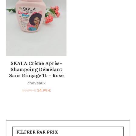
AJOUTER AU PANIER
SKALA Crème Après-
Shampoing Démêlant
Sans Rinçage 1L – Rose
cheveaux
19.99
€
14.99
€
FILTRER PAR PRIX