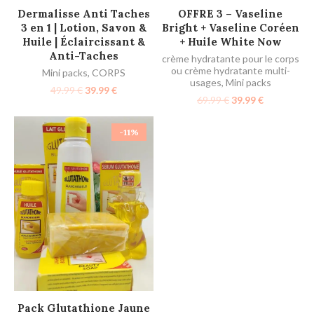
AJOUTER AU PANIER
AJOUTER AU PANIER
Dermalisse Anti Taches
OFFRE 3 – Vaseline
3 en 1 | Lotion, Savon &
Bright + Vaseline Coréen
Huile | Éclaircissant &
+ Huile White Now
Anti-Taches
crème hydratante pour le corps
ou crème hydratante multi-
Mini packs
,
CORPS
usages
,
Mini packs
49.99
€
39.99
€
69.99
€
39.99
€
-11%
AJOUTER AU PANIER
Pack Glutathione Jaune