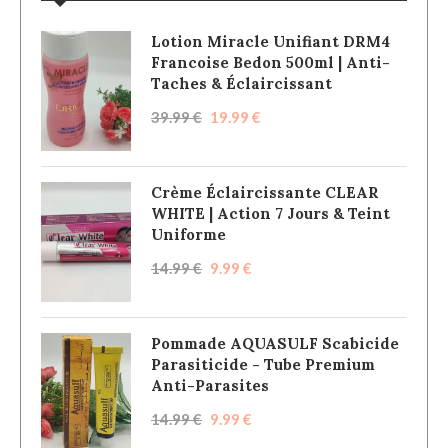
Lotion Miracle Unifiant DRM4
Francoise Bedon 500ml | Anti-
Taches & Éclaircissant
39.99
€
19.99
€
Crème Éclaircissante CLEAR
WHITE | Action 7 Jours & Teint
Uniforme
14.99
€
9.99
€
Pommade AQUASULF Scabicide
Parasiticide - Tube Premium
Anti-Parasites
14.99
€
9.99
€