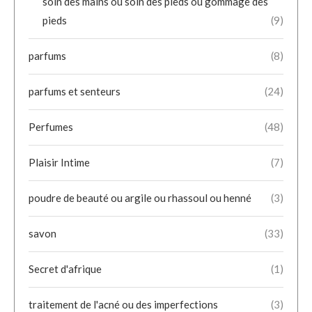
soin des mains ou soin des pieds ou gommage des
pieds
(9)
parfums
(8)
parfums et senteurs
(24)
Perfumes
(48)
Plaisir Intime
(7)
poudre de beauté ou argile ou rhassoul ou henné
(3)
savon
(33)
Secret d'afrique
(1)
traitement de l'acné ou des imperfections
(3)