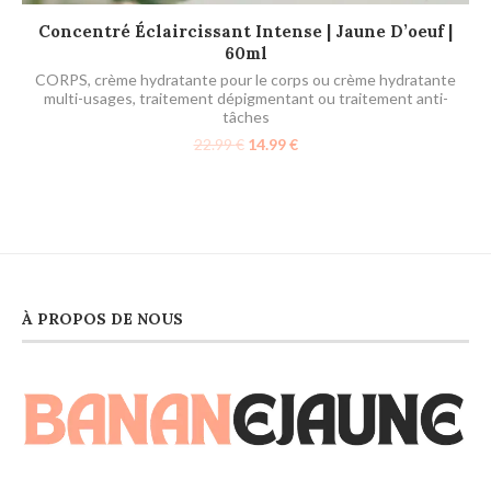
AJOUTER AU PANIER
Concentré Éclaircissant Intense | Jaune D’oeuf |
60ml
CORPS
,
crème hydratante pour le corps ou crème hydratante
multi-usages
,
traitement dépigmentant ou traitement anti-
tâches
22.99
€
14.99
€
À PROPOS DE NOUS