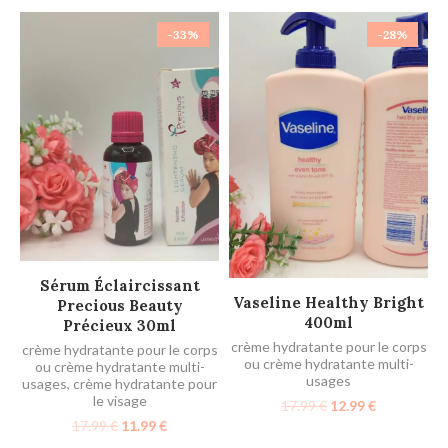
-33%
-28%
AJOUTER AU PANIER
Sérum Éclaircissant
AJOUTER AU PANIER
Vaseline Healthy Bright
Precious Beauty
400ml
Précieux 30ml
crème hydratante pour le corps
crème hydratante pour le corps
ou crème hydratante multi-
ou crème hydratante multi-
usages
usages
,
crème hydratante pour
le visage
17.99
€
12.99
€
17.99
€
11.99
€