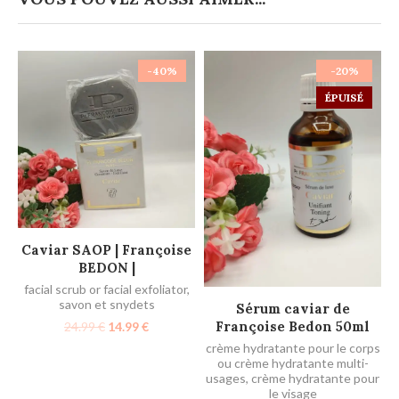
-40%
-20%
ÉPUISÉ
AJOUTER AU PANIER
Caviar SAOP | Françoise
BEDON |
facial scrub or facial exfoliator
,
savon et snydets
LIRE LA SUITE
Sérum caviar de
Françoise Bedon 50ml
24.99
€
14.99
€
crème hydratante pour le corps
ou crème hydratante multi-
usages
,
crème hydratante pour
le visage