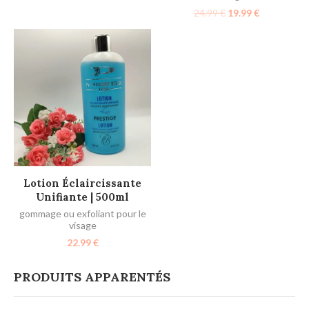
24.99
€
19.99
€
AJOUTER AU PANIER
Lotion Éclaircissante
Unifiante | 500ml
gommage ou exfoliant pour le
visage
22.99
€
PRODUITS APPARENTÉS