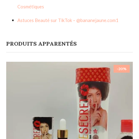
Cosmétiques
Astuces Beauté sur TikTok – @bananejaune.com1
PRODUITS APPARENTÉS
-20%