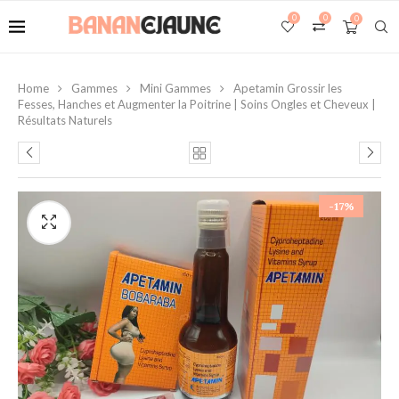
0
0
0
Home
Gammes
Mini Gammes
Apetamin Grossir les
Fesses, Hanches et Augmenter la Poitrine | Soins Ongles et Cheveux |
Résultats Naturels
-17%