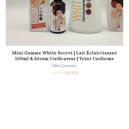
AJOUTER AU PANIER
Mini Gamme White Secret | Lait Éclaircissant
500ml & Sérum Unificateur | Teint Uniforme
Mini Gammes
49.99
€
39.99
€
M