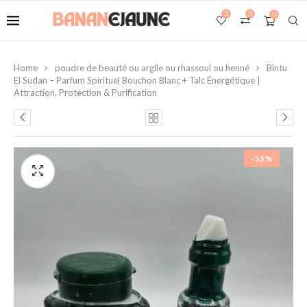
0
0
0
Home
poudre de beauté ou argile ou rhassoul ou henné
Bintu
El Sudan – Parfum Spirituel Bouchon Blanc + Talc Énergétique |
Attraction, Protection & Purification
-33%