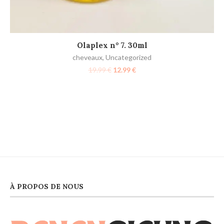
LIRE LA SUITE
Olaplex n° 7. 30ml
cheveaux
,
Uncategorized
S
19.99
€
12.99
€
R
À PROPOS DE NOUS