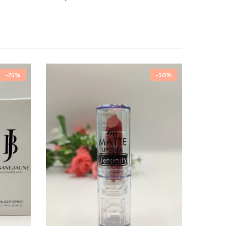
-25%
-50%