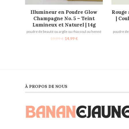
AJOUTER AU PANIER
Illumineur en Poudre Glow
Rouge 
Champagne No. 5 – Teint
| Cou
Lumineux et Naturel | 14g
poudre de beauté ou argile ou rhassoul ou henné
poudre de 
19.99
€
14.99
€
À PROPOS DE NOUS