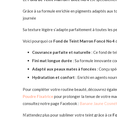
Grâce à sa formule enrichie en pigments adaptés aux tons
journée
Sa texture légère s’adapte parfaitement à toutes les p
Voici pourquoi ce
Fond de Teint Marron Foncé No 4
Couvrance parfaite et naturelle
: Ce fond de t
Fini mat longue durée
: Sa formule innovante co
Adapté aux peaux mates à foncées
: Conçu spé
Hydratation et confort
: Enrichi en agents nour
Pour compléter votre routine beauté, découvrez égal
Poudre Fixatrice
pour prolonger la tenue de votre maq
consultez notre page Facebook :
Banane Jaune Cosmé
N’attendez plus pour sublimer votre teint grâce à ce
Fo