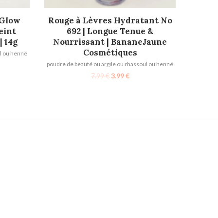
AJOUTER AU PANIER
 Glow
Rouge à Lèvres Hydratant No
eint
692 | Longue Tenue &
| 14g
Nourrissant | BananeJaune
Cosmétiques
ul ou henné
poudre de beauté ou argile ou rhassoul ou henné
7.99
€
3.99
€