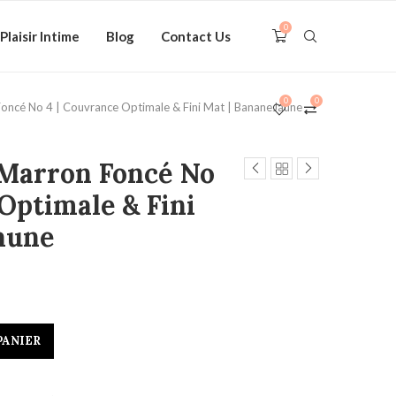
0
Plaisir Intime
Blog
Contact Us
0
0
oncé No 4 | Couvrance Optimale & Fini Mat | BananeJaune
 Marron Foncé No
Optimale & Fini
aune
PANIER