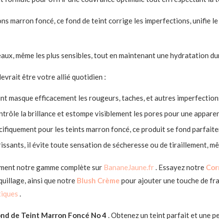
 marron foncé, ce fond de teint corrige les imperfections, unifie le t
eaux, même les plus sensibles, tout en maintenant une hydratation du
devrait être votre allié quotidien :
eint masque efficacement les rougeurs, taches, et autres imperfection
ntrôle la brillance et estompe visiblement les pores pour une apparen
cifiquement pour les teints marron foncé, ce produit se fond parfai
rissants, il évite toute sensation de sécheresse ou de tiraillement, m
ement notre gamme complète sur
BananeJaune.fr
. Essayez notre
Cor
uillage, ainsi que notre
Blush Crème
pour ajouter une touche de fra
tiques
.
nd de Teint Marron Foncé No 4
. Obtenez un teint parfait et une p