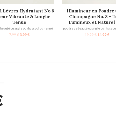
AJOUTER AU PANIER
AJOUTER AU PANIER
à Lèvres Hydratant No 6
Illumineur en Poudre
leur Vibrante & Longue
Champagne No. 3 – T
Tenue
Lumineux et Naturel 
beauté ou argile ou rhassoul ou henné
poudre de beauté ou argile ou rhasso
7.99
€
3.99
€
19.99
€
14.99
€