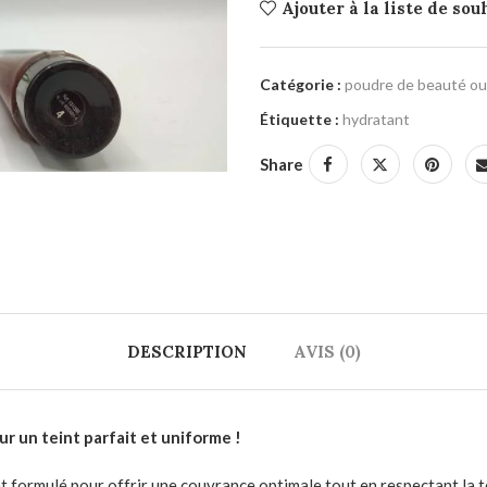
Ajouter à la liste de sou
Catégorie :
poudre de beauté ou 
Étiquette :
hydratant
Share
DESCRIPTION
AVIS (0)
r un teint parfait et uniforme !
t formulé pour offrir une couvrance optimale tout en respectant la t