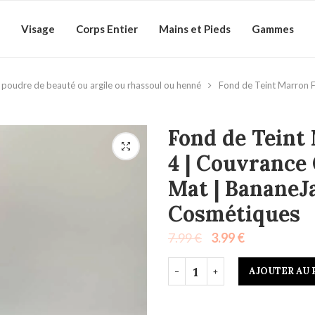
Visage
Corps Entier
Mains et Pieds
Gammes
poudre de beauté ou argile ou rhassoul ou henné
Fond de Teint Marron F
Fond de Teint
4 | Couvrance 
Mat | BananeJ
Cosmétiques
7.99
€
3.99
€
AJOUTER AU 