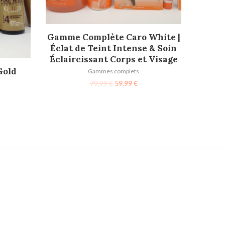
AJOUTER AU PANIER
Gamme Complète Caro White |
Éclat de Teint Intense & Soin
Éclaircissant Corps et Visage
Gold
Gammes complets
79.99
€
59.99
€