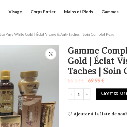
Visage
Corps Entier
Mains et Pieds
Gammes
 Pure White Gold | Éclat Visage & Anti-Taches | Soin Complet Peau
Gamme Complè
Gold | Éclat V
Taches | Soin
89.99
€
69.99
€
AJOUTER AU 
Ajouter à la liste de sou