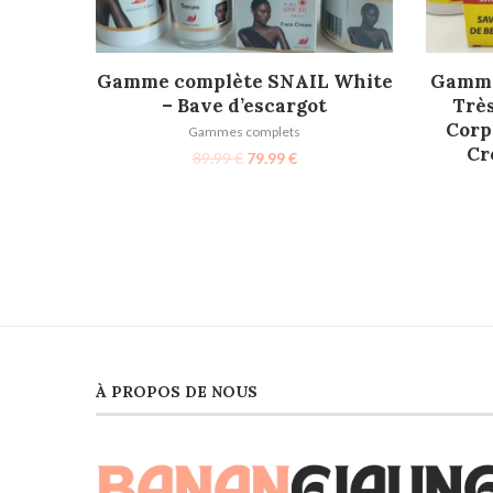
AJOUTER AU PANIER
Gamme complète SNAIL White
Gamme
– Bave d’escargot
Très
Corp
Gammes complets
Cr
89.99
€
79.99
€
À PROPOS DE NOUS