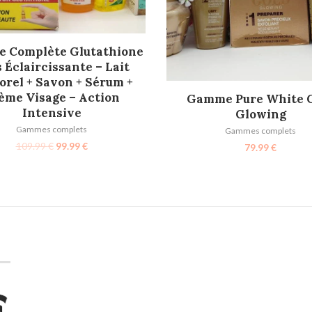
AJOUTER AU PANIER
 Complète Glutathione
 Éclaircissante – Lait
orel + Savon + Sérum +
AJOUTER AU PANIER
ème Visage – Action
Gamme Pure White 
Intensive
Glowing
Gammes complets
Gammes complets
109.99
€
99.99
€
79.99
€