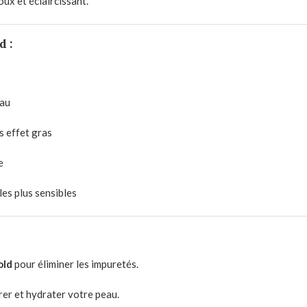
ux et éclaircissant.
 :
eau
s effet gras
e
 les plus sensibles
old
pour éliminer les impuretés.
rer et hydrater votre peau.