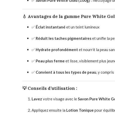
✅
Savon Pure White Gold (100g)
: Nettoyage do
💧
Avantages de la gamme Pure White Gold
✅
Éclat instantané
et un teint lumineux
✅
Réduit les taches pigmentaires
et unifie la p
✅
Hydrate profondément
et nourrit la peau san
✅
Peau plus ferme
et lisse, visiblement plus jeun
✅
Convient à tous les types de peau
, y compris
💡
Conseils d’utilisation :
Lavez
votre visage avec le
Savon Pure White G
Appliquez ensuite la
Lotion Tonique
pour équilib