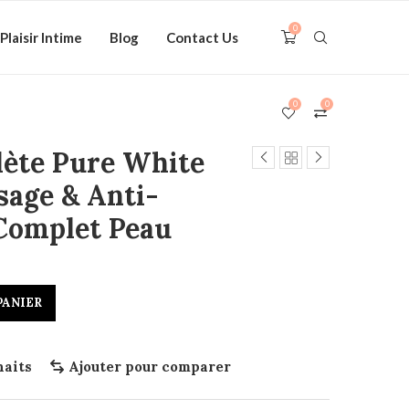
0
Plaisir Intime
Blog
Contact Us
0
0
te Pure White
isage & Anti-
 Complet Peau
PANIER
haits
Ajouter pour comparer