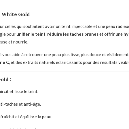
e White Gold
ur celles qui souhaitent avoir un teint impeccable et une peau radi
rgie pour
unifier le teint
,
réduire les taches brunes
et offrir une
hy
euse et nourrie.
i vous aide à retrouver une peau plus lisse, plus douce et visiblemen
ine C
, et des extraits naturels éclaircissants pour des résultats visib
old :
rcit et lisse le teint.
ti-taches et anti-âge.
fraîchit et équilibre la peau.