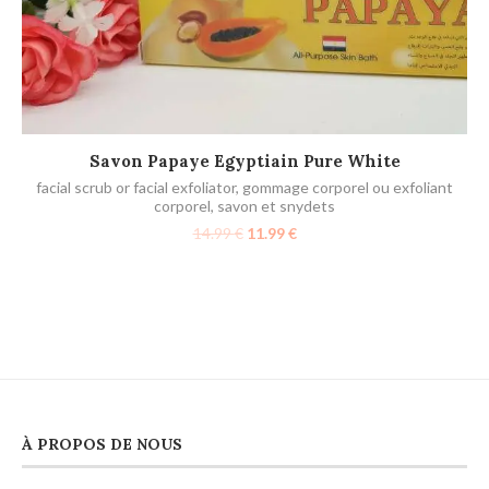
AJOUTER AU PANIER
Savon Papaye Egyptiain Pure White
facial scrub or facial exfoliator
,
gommage corporel ou exfoliant
corporel
,
savon et snydets
14.99
€
11.99
€
À PROPOS DE NOUS