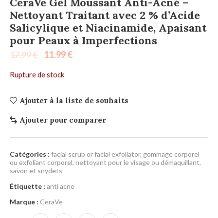
CeraVe Gel Moussant Anti-Acné –
Nettoyant Traitant avec 2 % d’Acide
Salicylique et Niacinamide, Apaisant
pour Peaux à Imperfections
17.99
€
11.99
€
Rupture de stock
Ajouter à la liste de souhaits
Ajouter pour comparer
Catégories :
facial scrub or facial exfoliator
,
gommage corporel
ou exfoliant corporel
,
nettoyant pour le visage ou démaquillant
,
savon et snydets
Étiquette :
anti acne
Marque :
CeraVe