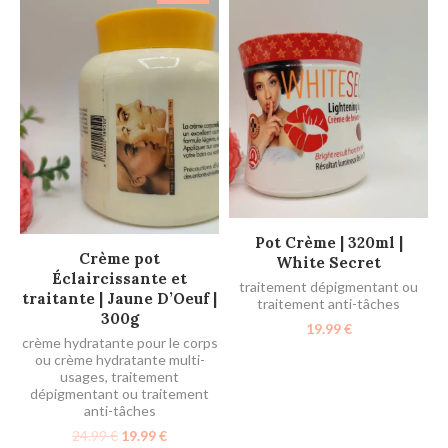
AJOUTER AU PANIER
Pot Crème | 320ml |
AJOUTER AU PANIER
Crème pot
White Secret
Éclaircissante et
traitement dépigmentant ou
traitante | Jaune D’Oeuf |
traitement anti-tâches
300g
19.99
€
crème hydratante pour le corps
ou crème hydratante multi-
usages
,
traitement
dépigmentant ou traitement
anti-tâches
24.99
€
19.99
€