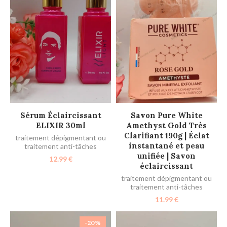
AJOUTER AU PANIER
AJOUTER AU PANIER
Sérum Éclaircissant
Savon Pure White
ELIXIR 30ml
Amethyst Gold Très
Clarifiant 190g | Éclat
traitement dépigmentant ou
instantané et peau
traitement anti-tâches
unifiée | Savon
12.99
€
éclaircissant
traitement dépigmentant ou
traitement anti-tâches
11.99
€
-20%