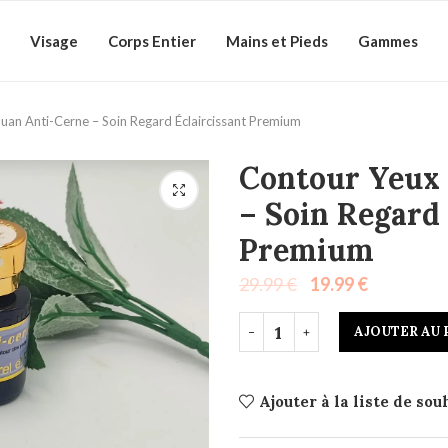
Visage
Corps Entier
Mains et Pieds
Gammes
uan Anti-Cerne – Soin Regard Éclaircissant Premium
Contour Yeux
– Soin Regard 
Premium
29.99
€
19.99
€
AJOUTER AU 
Ajouter à la liste de sou