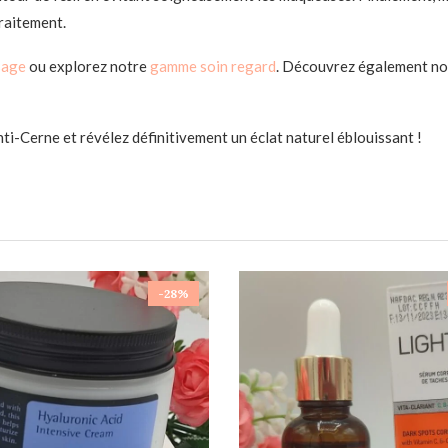
traitement.
sage
ou explorez notre
gamme soin regard
. Découvrez également n
-Cerne et révélez définitivement un éclat naturel éblouissant !
-28%