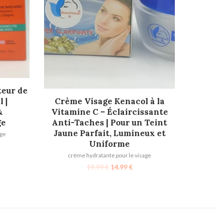
teur de
AJOUTER AU PANIER
 |
Crème Visage Kenacol à la
&
Vitamine C – Éclaircissante
ge
Anti-Taches | Pour un Teint
Jaune Parfait, Lumineux et
age
Uniforme
crème hydratante pour le visage
19.99
€
14.99
€