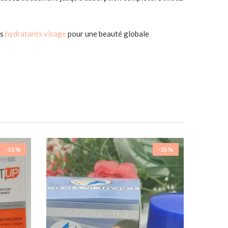
os
hydratants visage
pour une beauté globale
-35%
-25%