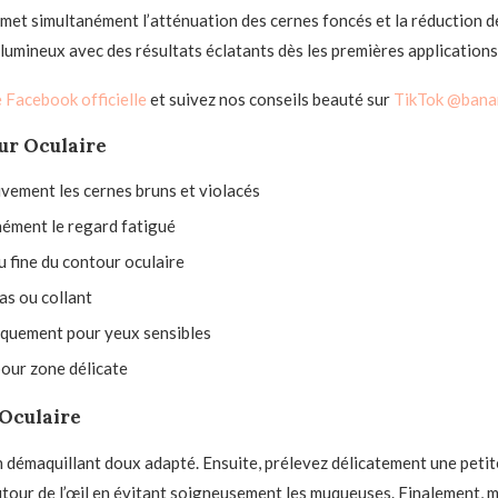
rmet simultanément l’atténuation des cernes foncés et la réduction 
lumineux avec des résultats éclatants dès les premières applications
 Facebook officielle
et suivez nos conseils beauté sur
TikTok @bana
ur Oculaire
vement les cernes bruns et violacés
nément le regard fatigué
u fine du contour oculaire
as ou collant
iquement pour yeux sensibles
our zone délicate
 Oculaire
démaquillant doux adapté. Ensuite, prélevez délicatement une petit
tour de l’œil en évitant soigneusement les muqueuses. Finalement, 