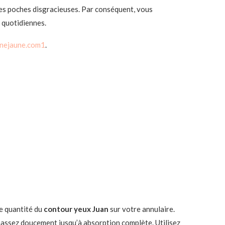
des poches disgracieuses. Par conséquent, vous
 quotidiennes.
nejaune.com1
.
e quantité du
contour yeux Juan
sur votre annulaire.
massez doucement jusqu’à absorption complète. Utilisez