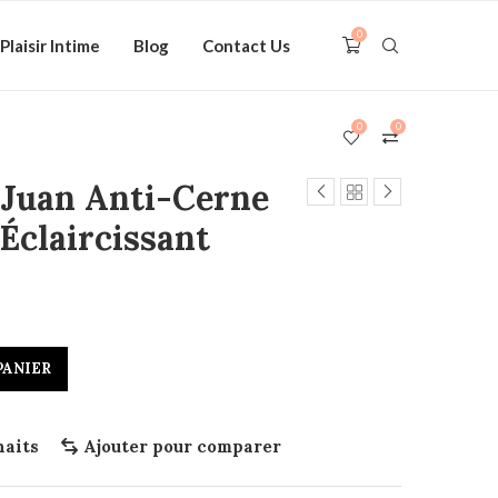
0
Plaisir Intime
Blog
Contact Us
0
0
 Juan Anti-Cerne
Éclaircissant
PANIER
haits
Ajouter pour comparer