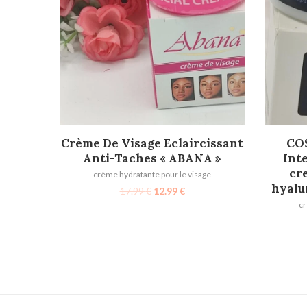
AJOUTER AU PANIER
Crème De Visage Eclaircissant
COS
Anti-Taches « ABANA »
Int
cre
crème hydratante pour le visage
hyalu
17.99
€
12.99
€
cr