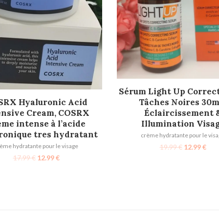
AJOUTER AU PANIER
Sérum Light Up Correc
AJOUTER AU PANIER
Tâches Noires 30ml
RX Hyaluronic Acid
Éclaircissement 
ensive Cream, COSRX
Illumination Visa
me intense à l’acide
ronique tres hydratant
crème hydratante pour le vis
ème hydratante pour le visage
19.99
€
12.99
€
17.99
€
12.99
€