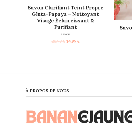
AJOUTER AU PANIER
Savon Clarifiant Teint Propre
Gluta-Papaya – Nettoyant
Visage Éclaircissant &
Purifiant
Savo
savon
28.99
€
14.99
€
À PROPOS DE NOUS