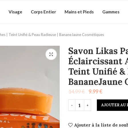
Visage
Corps Entier
Mains et Pieds
Gammes
ches | Teint Unifié & Peau Radieuse | BananeJaune Cosmétiques
Savon Likas P
Éclaircissant 
Teint Unifié &
BananeJaune 
14.99
€
9.99
€
AJOUTER AU 
Ajouter à la liste de sou