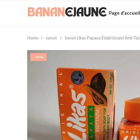
Page d’accueil
Home
savon
Savon Likas Papaya Éclaircissant Anti-Ta
-33%