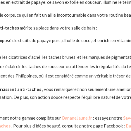
hes en extrait de papaye, ce savon exfolie en douceur, illumine le te
le corps, ce qui en fait un allié incontournable dans votre routine bea
nti-taches
mérite sa place dans votre salle de bain :
mposé d’extraits de papaye purs, d’huile de coco, et enrichi en vitam
e les cicatrices d’acné, les taches brunes, et les marques de pigment
ez éclaircir les taches de rousseur ou atténuer les irrégularités du t
ent des Philippines, où il est considéré comme un véritable trésor de
ircissant anti-taches
, vous remarquerez non seulement une améliora
tion. De plus, son action douce respecte l’équilibre naturel de votre
ement notre gamme complète sur
BananeJaune.fr
: essayez notre
Sav
aches
. Pour plus d’idées beauté, consultez notre page Facebook :
Ba