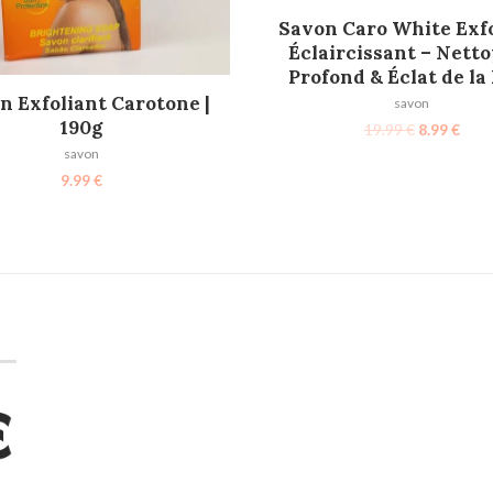
AJOUTER AU PANIER
Savon Caro White Exf
Éclaircissant – Nett
Profond & Éclat de la
AJOUTER AU PANIER
n Exfoliant Carotone |
savon
190g
19.99
€
8.99
€
savon
9.99
€