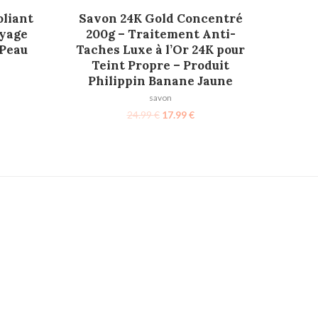
AJOUTER AU PANIER
oliant
Savon 24K Gold Concentré
oyage
200g – Traitement Anti-
 Peau
Taches Luxe à l’Or 24K pour
Teint Propre – Produit
Philippin Banane Jaune
savon
24.99
€
17.99
€