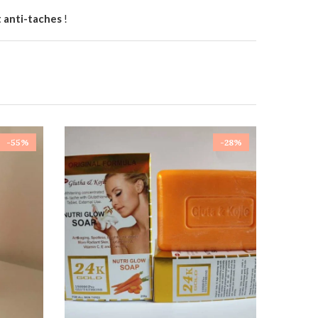
t anti-taches
!
-55%
-28%