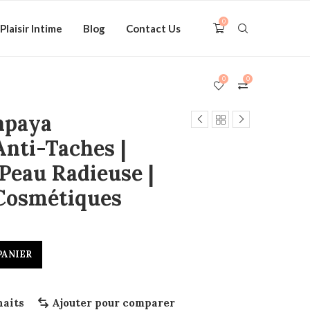
0
Plaisir Intime
Blog
Contact Us
0
0
apaya
Anti-Taches |
 Peau Radieuse |
Cosmétiques
PANIER
haits
Ajouter pour comparer