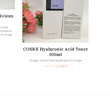
récieux
crème
ydratante
le visage
AJOUTER AU PANIER
COSRX Hyaluronic Acid Toner
100ml
Visage
,
crème hydratante pour le visage
19.99
€
12.99
€