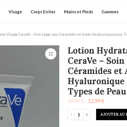
Visage
Corps Entier
Mains et Pieds
Gammes
nte Visage CeraVe – Soin Léger aux Céramides et Acide Hyaluronique pour T
Lotion Hydrat
CeraVe – Soin
Céramides et 
Hyaluronique 
Types de Peau
19.99
€
12.99
€
AJOUTER AU 