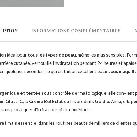
IPTION
INFORMATIONS COMPLÉMENTAIRES
A
ien idéal pour
tous les types de peau
, même les plus sensibles. For
barrière cutanée, verrouille l’hydratation pendant 24 heures et apaise 
n quelques secondes, ce qui en fait un excellent
base sous maquill
lergénique et testée sous contrôle dermatologique
, elle convient
um Gluta-C
, la
Crème Bel Éclat
ou les produits
Goldie
. Ainsi, elle 
s, sans provoquer d’irritations ni de comédons.
cret mais essentiel
dans les routines beauté de milliers de clientes q