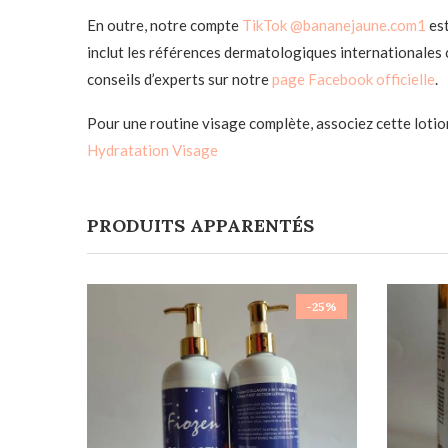
En outre, notre compte
TikTok @bananejaune.com1
es
inclut les références dermatologiques internationale
conseils d’experts sur notre
page Facebook officielle
.
Pour une routine visage complète, associez cette lotio
Hydratation Visage
PRODUITS APPARENTÉS
-25%