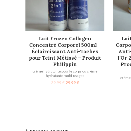
AJOUTER AU PANIER
Lait Frozen Collagen
Lai
Concentré Corporel 500ml –
Corpo
Éclaircissant Anti-Taches
Anti
pour Teint Métissé – Produit
l’Or 
Philippin
Pro
crème hydratante pour le corps ou crème
hydratante multi-usages
crème 
39.99
€
29.99
€