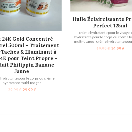
AJOUTER AU PANIER
Huile Éclaircissante P
Perfect 125ml
crème hydratante pour le visage
,
hydratante pour le corps ou crème h
AJOUTER AU PANIER
t 24K Gold Concentré
multi-usages
,
crème hydratante pour 
rel 500ml – Traitement
19.99
€
14.99
€
-Taches & Illuminant à
24K pour Teint Propre –
duit Philippin Banane
Jaune
hydratante pour le corps ou crème
hydratante multi-usages
39.99
€
29.99
€