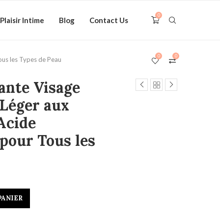
0
Plaisir Intime
Blog
Contact Us
0
0
ous les Types de Peau
ante Visage
 Léger aux
Acide
pour Tous les
PANIER